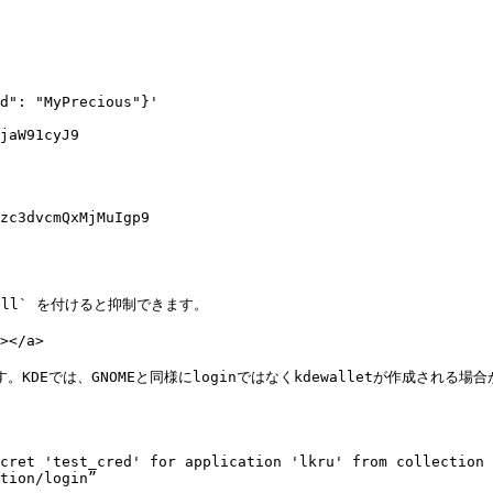
d": "MyPrecious"}'

jaW91cyJ9

zc3dvcmQxMjMuIgp9

ull` を付けると抑制できます。

</a>

KDEでは、GNOMEと同様にloginではなくkdewalletが作成される場合
cret 'test_cred' for application 'lkru' from collection 
tion/login”
