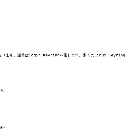
す。通常はlogin Keyringを指します。多くのLinux Keyring 
ん。

>
