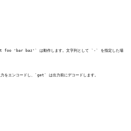
foo 'bar baz'` は動作します。文字列として `-` を指定した場
前に入力をエンコードし、`get` は出力前にデコードします。
