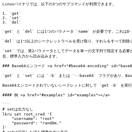
Linuxバイナリでは、以下の3つのサブコマンドが利用できます。

1. `get`

2. `set`

3. `del`

`get` と `del` には1つのパラメータ `name` が必要です。これはD
`del` は1つ以上のシークレットラベルを受け取り、それらをすべて削除
`set` では、第2パラメータとしてデータを単一の文字列で指定する必要がありま
合、標準入力から読み込みます。

### Base64エンコード <a href="#base64-encoding" id="base64
`get` と `set` には `-b` または `--base64` フラグ
Base64エンコードされていないシークレットに対して `get -b` を実
#### 例 <a href="#examples" id="examples"></a>

```

# setは出力なし

lkru set root_cred '{

    "username": "root"

    "password": "rand0m."

}'
