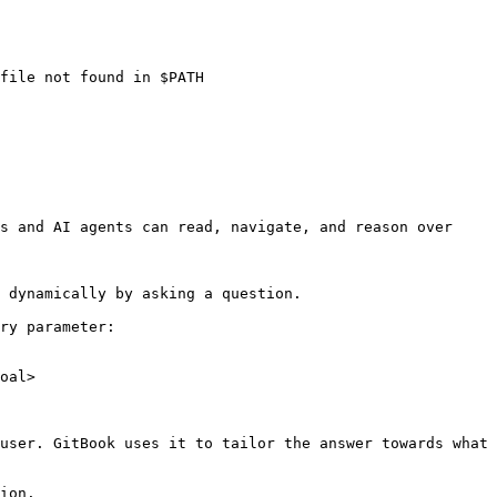
file not found in $PATH

s and AI agents can read, navigate, and reason over 
 dynamically by asking a question.

ry parameter:

oal>

user. GitBook uses it to tailor the answer towards what 
ion.
