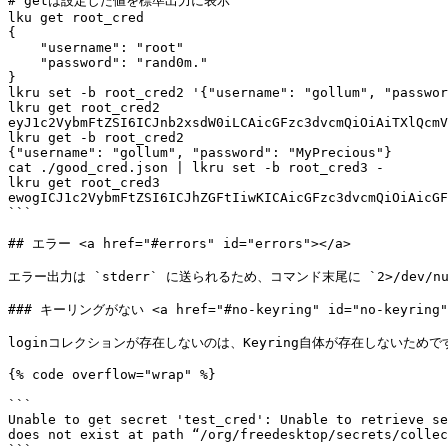
# getは設定した値を標準出力に表示

lku get root_cred

{

    "username": "root"

    "password": "rand0m."

}

lkru set -b root_cred2 '{"username": "gollum", "passwor
lkru get root_cred2

eyJ1c2VybmFtZSI6ICJnb2xsdW0iLCAicGFzc3dvcmQiOiAiTXlQcmV
lkru get -b root_cred2

{"username": "gollum", "password": "MyPrecious"}

cat ./good_cred.json | lkru set -b root_cred3 -

lkru get root_cred3

ewogICJ1c2VybmFtZSI6ICJhZGFtIiwKICAicGFzc3dvcmQiOiAicGF
```

## エラー <a href="#errors" id="errors"></a>

エラー出力は `stderr` に送られるため、コマンド末尾に `2>/dev/n
### キーリングがない <a href="#no-keyring" id="no-keyring">
loginコレクションが存在しないのは、Keyring自体が存在しないためです。
{% code overflow="wrap" %}

```

Unable to get secret 'test_cred': Unable to retrieve se
does not exist at path “/org/freedesktop/secrets/collec