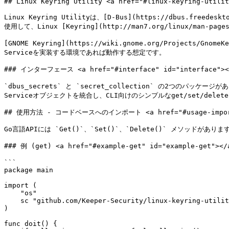
## Linux Keyring Utility <a href="#linux-keyring-utilit
Linux Keyring Utilityは、[D-Bus](https://dbus.freedeskto
使用して、Linux [Keyring](http://man7.org/linux/man-
[GNOME Keyring](https://wiki.gnome.org/Projects/Gnom
Serviceを実装する環境であれば動作する想定です。

### インターフェース <a href="#interface" id="interface"></
`dbus_secrets` と `secret_collection` の2つのパッケージが
Serviceオブジェクトを統合し、CLI向けのシンプルなget/set/del
## 使用方法 - コードベースへのインポート <a href="#usage-importing-
Go言語APIには `Get()`、`Set()`、`Delete()` メソッドがあ
### 例 (get) <a href="#example-get" id="example-get"></a
```

package main

import (

    "os"

    sc "github.com/Keeper-Security/linux-keyring-utility/pkg/secret_collection"

)

func doit() {
