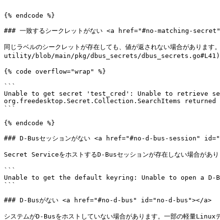
```

{% endcode %}

### 一致するシークレットがない <a href="#no-matching-secret" id
同じラベルのシークレットが存在しても、値が返されない場合があります。`lkru` で
utility/blob/main/pkg/dbus_secrets/dbus_secrets.g
{% code overflow="wrap" %}

```

Unable to get secret 'test_cred': Unable to retrieve se
org.freedesktop.Secret.Collection.SearchItems returned 
```

{% endcode %}

### D-Busセッションがない <a href="#no-d-bus-session" id="no
Secret ServiceをホストするD-Busセッションが存在しない場合が
```

Unable to get the default keyring: Unable to open a D-B
```

### D-Busがない <a href="#no-d-bus" id="no-d-bus"></a>

システムがD-Busをホストしていない場合があります。一部の軽量Linux