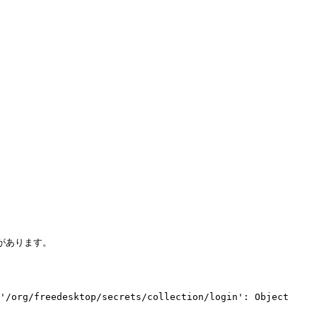
があります。

'/org/freedesktop/secrets/collection/login': Object 