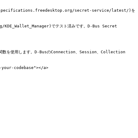
specifications.freedesktop.org/secret-service/latest/)を


.org/KDE_Wallet_Manager)でテスト済みです。D-Bus Secret 
関数を使用します。D-BusのConnection、Session、Collection 
our-codebase"></a>
