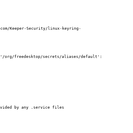
per-Security/linux-keyring-
'/org/freedesktop/secrets/aliases/default': 
vided by any .service files
