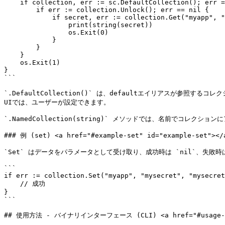
    if collection, err := sc.DefaultCollection(); err == nil {

        if err := collection.Unlock(); err == nil {

            if secret, err := collection.Get("myapp", "mysecret"); err == nil {

                print(string(secret))

                os.Exit(0)

            }

        }

    }

    os.Exit(1)

}

```

`.DefaultCollection()` は、defaultエイリアスが参照する
UIでは、ユーザーが設定できます。

`.NamedCollection(string)` メソッドでは、名前でコレクショ
### 例 (set) <a href="#example-set" id="example-set"></a
`Set` はデータをパラメータとして受け取り、成功時は `nil`、失
```

if err := collection.Set("myapp", "mysecret", "mysecret
    // 成功

}

```

## 使用方法 - バイナリインターフェース (CLI) <a href="#usage-binar