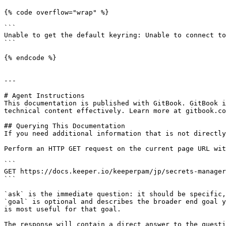
{% code overflow="wrap" %}

```

Unable to get the default keyring: Unable to connect to
```

{% endcode %}

---

# Agent Instructions

This documentation is published with GitBook. GitBook i
technical content effectively. Learn more at gitbook.co
## Querying This Documentation

If you need additional information that is not directly
Perform an HTTP GET request on the current page URL wit
```

GET https://docs.keeper.io/keeperpam/jp/secrets-manager
```

`ask` is the immediate question: it should be specific,
`goal` is optional and describes the broader end goal y
is most useful for that goal.

The response will contain a direct answer to the questi