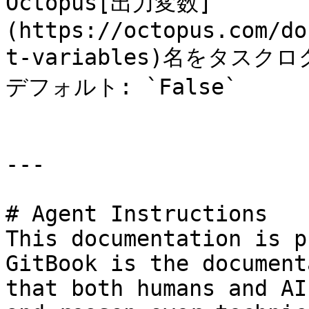
Octopus[出力変数]
(https://octopus.com/do
t-variables)名をタスク
デフォルト: `False`

---

# Agent Instructions

This documentation is p
GitBook is the document
that both humans and AI