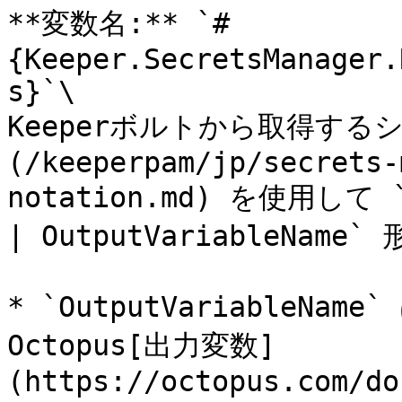
**変数名:** `#
{Keeper.SecretsManager.
s}`\

Keeperボルトから取得するシ
(/keeperpam/jp/secrets-
notation.md) を使用して `S
| OutputVariableNam
* `OutputVariableN
Octopus[出力変数]
(https://octopus.com/do