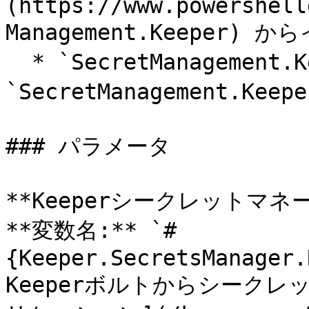
(https://www.powershell
Management.Keeper)
  * `SecretManagement.Keeper.Extension` は 
`SecretManagement.
### パラメータ

**Keeperシークレットマネー
**変数名:** `#
{Keeper.SecretsManager.
Keeperボルトからシークレ