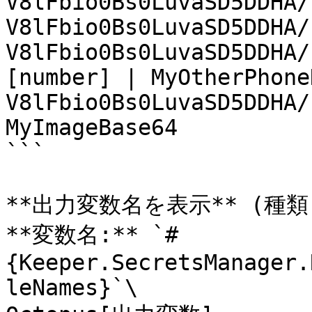
V8lFbio0Bs0LuvaSD5DDHA/
V8lFbio0Bs0LuvaSD5DDHA/
V8lFbio0Bs0LuvaSD5DDHA/
[number] | MyOtherPhoneN
V8lFbio0Bs0LuvaSD5DDHA/
MyImageBase64

```

**出力変数名を表示** (種類
**変数名:** `#
{Keeper.SecretsManager.
leNames}`\
