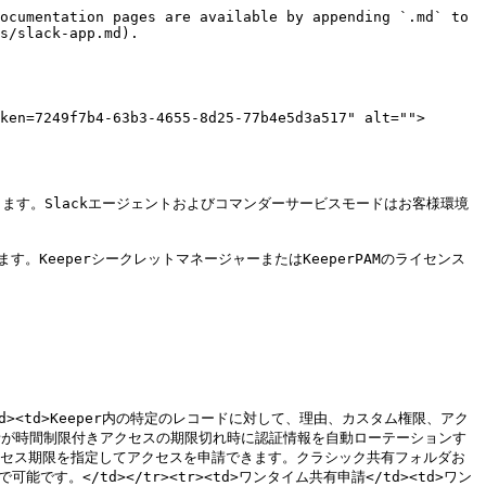
hared folder and create a record",
        "should_escape": false
      }
    ]
  },
  "oauth_config": {
    "scopes": {
      "bot": [
        "chat:write",
        "commands",
        "im:write",
        "users:read",
        "channels:read",
        "users:read.email"
      ]
    }
  },
  "settings": {
    "event_subscriptions": {
      "bot_events": [
        "app_home_opened"
      ]
    },
    "interactivity": {
      "is_enabled": true
    },
    "org_deploy_enabled": false,
    "socket_mode_enabled": true,
    "token_rotation_enabled": false
  }
}
```

{% endcode %}

* Slackアプリの設定内容を確認し、アプリを作成します。
* **\[Basic Information]** (基本情報) → **\[Display Information]** (表示情報) に移動し、アプリのプロフィール画像としてKeeperのアイコンをアップロードします。以下に、使用可能な512×512サイズのKeeperアイコンを掲載しています。ダウンロードしてご利用ください。
* 画面左側のメニューで、**\[Basic Information]** (基本情報) → **\[App-Level Tokens]** (アプリレベルトークン) → **\[Generate Token and Scopes]** (トークンとスコープを生成) をクリックします。「keeper-slack-app」という名前でアプリレベルトークンを作成し、スコープに `connections:write` を指定します。生成したトークンは、次の手順で「App Token」として使用するため保存してください。

<figure><img src="https://859776093-files.gitbook.io/~/files/v0/b/gitbook-x-prod.appspot.com/o/spaces%2FPL6k1aGsLiFiiJ3Y7zCl%2Fuploads%2Fb8bT1TE1ygH6jgbdkWgo%2Fimage.png?alt=media&#x26;token=64bf044e-aff6-47c9-915c-43b7f400a60f" alt=""><figcaption></figcaption></figure>

* 画面左側のメニューで、**\[Install App]** (アプリをインストール) をクリックします。**\[Install to Workspace]** (ワークスペースにインストール) をクリックし、表示される確認画面でインストールを実行します。その後、次の手順で使用するために**Bot User OAuthトークン**を保存します。

<figure><img src="https://859776093-files.gitbook.io/~/files/v0/b/gitbook-x-prod.appspot.com/o/spaces%2FPL6k1aGsLiFiiJ3Y7zCl%2Fuploads%2Fr0ya2SswKizr1ewBex6r%2Fimage.png?alt=media&#x26;token=ab4e2ff6-1032-4382-88f6-1f7d91766dbc" alt=""><figcaption></figcaption></figure>

アプリを作成後、以下の認証情報を取得します。

以下は表形式です。

| 認証情報           | 取得場所                                                                                          |
| -------------- | --------------------------------------------------------------------------------------------- |
| App Token      | **\[Basic Information]** (基本情報) → **\[App-Level Tokens]** (アプリレベルトークン) → **\[Generate]** (生成) |
| Bot Token      | **\[OAuth & Permissions]** (OAuthと権限) → **\[Bot User OAuth Token]** (BotユーザーOAuthトークン)        |
| Signing Secret | **\[Basic Information]** (基本情報) → **\[App Credentials]** (アプリ認証情報)                            |

{% hint style="info" %}
生成した**App Token**、**Bot Token**、および**Signing Secret**は、手順4で使用するため保存してください。
{% endhint %}

### 2. 承認用チャネルの作成 <a href="#step-2.-create-approvals-channel" id="step-2.-create-approvals-channel"></a>

* Slackワークスペース内で、プライベートチャネル (例: `#keeper-vault-approvers`) を作成します。
* 作成した承認用チャネルにKeeperボットを招待します。
  * **方法1**\
    承認用チャネル内で、次のコマンドを入力します。\
    /invite @Keeper Security
  * **方法2**\
    チャネル名をクリック → **\[Settings]** (設定) → **\[Integrations]** (インテグレーション) → **\[Add an App]** (アプリを追加) → 「Keeper Security」を検索 → **\[Add]** (追加)
* 最後に、チャネルIDをコピーします。
  * チャネルを右クリック → **\[View channel details]** (チャネルの詳細を表示) → 画面下部のIDをコピーします。

<figure><img src="https://859776093-files.gitbook.io/~/files/v0/b/gitbook-x-prod.appspot.com/o/spaces%2FPL6k1aGsLiFiiJ3Y7zCl%2Fuploads%2FWGpVNStNmJ93xb6DZlYn%2Fimage.png?alt=media&#x26;token=a7e11250-9cd3-4eca-8c1a-ee880e896193" alt=""><figcaption></figcapti