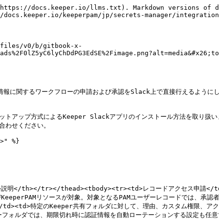
. [承認用チャネルの作成](#step-2.-create-approvals-channel)
3. [コマンダーサービスモードの設定](#step-3.-commander-service-mode-setup)
4. [Slackアプリ設定コマンドの実行](#step-4.-run-slack-app-setup-command)
5. [Docker環境へのデプロイ](#step-5.-deploy-to-docker-environment)

***

### 1. Slackアプリの作成 <a href="#step-1.-create-slack-app" id="step-1.-create-slack-app"></a>

このセクションでは、Slackワークスペースの管理者としてSlackアプリを作成し、必要な設定値を取得します。

* Slack管理者として api.slack.com/apps にアクセスします。
* **\[Create New App]** (アプリを新規作成) → **\[From a manifest]** (マニフェストから) をクリックします。
* 対象のワークスペースを選択します。
* 以下のJSONコンテンツをマニフェストに貼り付けます。

<figure><img src="https://859776093-files.gitbook.io/~/files/v0/b/gitbook-x-prod.appspot.com/o/spaces%2FPL6k1aGsLiFiiJ3Y7zCl%2Fuploads%2FKX0Z7tHthAuPxoYAWNmK%2Fimage.png?alt=media&#x26;token=57fec1f0-9057-4ba7-8185-d26a29f2c567" alt="" width="563"><figcaption></figcaption></figure>

<figure><img src="https://859776093-files.gitbook.io/~/files/v0/b/gitbook-x-prod.appspot.com/o/spaces%2FPL6k1aGsLiFiiJ3Y7zCl%2Fuploads%2Frhakwnl5tUJcdjza90Xr%2Fimage.png?alt=media&#x26;token=da65db9e-1a1e-4f1f-9982-1ccfe7248227" alt="" width="563"><figcaption></figcaption></figure>

<figure><img src="https://859776093-files.gitbook.io/~/files/v0/b/gitbook-x-prod.appspot.com/o/spaces%2FPL6k1aGsLiFiiJ3Y7zCl%2Fuploads%2FmaGPPPuwq3U9muZO24wB%2Fimage.png?alt=media&#x26;token=1ab1e412-8135-4de6-b913-cc6178c25792" alt="" width="563"><figcaption></figcaption></figure>

<figure><img src="https://859776093-files.gitbook.io/~/files/v0/b/gitbook-x-prod.appspot.com/o/spaces%2FPL6k1aGsLiFiiJ3Y7zCl%2Fuploads%2FhOnLDLAHSLA8MRbgxywA%2Fimage.png?alt=media&#x26;token=691e85c9-6d92-4920-8f2a-989dfecae961" alt="" width="563"><figcaption></figcaption></figure>

{% code overflow="wrap" %}

```json
{
  "display_information": {
    "name": "Keeper Security",
    "description": "Access Keeper Vault and PEDM directly within Slack",
    "background_color": "#173964",
    "long_description": "A secure, team-friendly password manager built for Slack. Easily store, retrieve, and share credentials without leaving your workspace. With encrypted storage, access controls, and approval workflows, it helps your team manage secrets safely and efficiently."
  },
  "features": {
    "app_home": {
      "home_tab_enabled": true,
      "messages_tab_enabled": true,
      "messages_tab_read_only_enabled": false
    },
    "bot_user": {
      "display_name": "Keeper Security",
      "always_online": true
    },
    "slash_commands": [
      {
        "command": "/keeper-request-record",
        "description": "Request access to a Keeper record",
        "usage_hint": "\"Record UID or Description\" Justification message or ticket number",
        "should_escape": false
      },
      {
        "command": "/keeper-request-folder",
        "description": "Request access to a Keeper folder",
        "usage_hint": "\"Folder UID or Description\" Justification message or ticket number",
        "should_escape": false
      },
      {
        "command": "/keeper-one-time-share",
        "description": "Request a one-time share link to a Keeper record",
        "usage_hint": "\"Record UID or Description\" Justification message or ticket number",
        "should_escape": false
      },
      {
        "command": "/keeper-create-secret",
        "description": "Create a new secret record in a shared folder",
        "usage_hint": "Opens a form to select your s