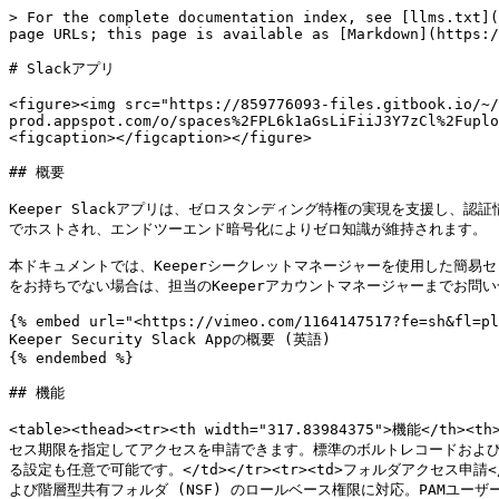
> For the complete documentation index, see [llms.txt](https://docs.keeper.io/llms.txt). Markdown versions of documentation pages are available by appending `.md` to page URLs; this page is available as [Markdown](https://docs.keeper.io/keeperpam/jp/secrets-manager/integrations/slack-app.md).

# Slackアプリ

<figure><img src="https://859776093-files.gitbook.io/~/files/v0/b/gitbook-x-prod.appspot.com/o/spaces%2FPL6k1aGsLiFiiJ3Y7zCl%2Fuploads%2F0lZ5yC6lyChDdPG3EdSE%2Fimage.png?alt=media&#x26;token=7249f7b4-63b3-4655-8d25-77b4e5d3a517" alt=""><figcaption></figcaption></figure>

## 概要

Keeper Slackアプリは、ゼロスタンディング特権の実現を支援し、認証情報に関するワークフローの申請および承認をSlack上で直接行えるようにします。Slackエージェントおよびコマンダーサービスモードはお客様環境でホストされ、エンドツーエンド暗号化によりゼロ知識が維持されます。

本ドキュメントでは、Keeperシークレットマネージャーを使用した簡易セットアップ方式によるKeeper Slackアプリのインストール方法を取り扱います。KeeperシークレットマネージャーまたはKeeperPAMのライセンスをお持ちでない場合は、担当のKeeperアカウントマネージャーまでお問い合わせください。

{% embed url="<https://vimeo.com/1164147517?fe=sh&fl=pl>" %}
Keeper Security Slack Appの概要 (英語)
{% endembed %}

## 機能

<table><thead><tr><th width="317.83984375">機能</th><th>説明</th></tr></thead><tbody><tr><td>レコードアクセス申請</td><td>Keeper内の特定のレコードに対して、理由、カスタム権限、アクセス期限を指定してアクセスを申請できます。標準のボルトレコードおよびKeeperPAMリソースが対象。対象となるPAMユーザーレコードでは、承認者が時間制限付きアクセスの期限切れ時に認証情報を自動ローテーションする設定も任意で可能です。</td></tr><tr><td>フォルダアクセス申請</td><td>特定のKeeper共有フォルダに対して、理由、カスタム権限、アクセス期限を指定してアクセスを申請できます。クラシック共有フォルダおよび階層型共有フォルダ (NSF) のロールベース権限に対応。PAMユーザーフォルダでは、期限切れ時に認証情報を自動ローテーションする設定も任意で可能です。</td></tr><tr><td>ワンタイム共有申請</td><td>ワンタイム共有、パスワードリセット、または動的パスワード生成を、自己消滅型の共有リンクで申請できます。ワンタイム共有は編集可能に設定でき、双方向の共有にも対応します。</td></tr><tr><td>セルフサーブレコード作成</td><td>エンジニアは <code>/keeper-create-secret</code> により、共有フォルダ内に直接新しいKeeperレコードを作成できます。申請ユーザーがアクセスできる共有フォルダのみが表示されます。すべてのレコード作成について管理者に通知されます。</td></tr><tr><td>エンドポイント特権マネージャー承認</td><td>Keeperエンドポイント特権マネージャー (KEPM) によるジャストインタイム昇格承認を、専用のSlackチャネルからリアルタイムで実行できます。</td></tr><tr><td>SSOクラウドデバイス承認</td><td>Keeperオートメーターサービスを導入していない場合でも、Slack上からSSOクラウドデバイスの承認を実行できます。</td></tr><tr><td><a href="#multi-channel-approver-setup-optional"><strong>マルチチャネル承認者 (任意)</strong></a></td><td>申請者のKeeperチームに基づき、ボルトアクセス申請をチーム固有のSlack承認チャネルへ振り分けます。承認者が付与できる対象を、特定のフォルダおよびレコードのUIDに制限することも任意で可能です。</td></tr></tbody></table>

***

## 要件

### システム要件

ゼロ知識および完全なエンドツーエンド暗号化を維持するため、Keeper Slackアプリおよびコマンダーサービスモードのコンテナは、各お客様のインフラストラクチャ上でホストされ、Slackのクラウドサービスと連携します。セットアップ作業には、ローカル環境でコマンダーを使用します。

<table><thead><tr><th width="313.359375">要件</th><th>詳細</th></tr></thead><tbody><tr><td>Linux VM</td><td>クラウドまたはオンプレミス上の任意の仮想マシン。SlackおよびKeeperサービスに対してhttps/443のアウトバウンド接続が可能であること。</td></tr><tr><td>Docker</td><td>サービス構築にはDockerの使用を推奨。</td></tr><tr><td>Keeperコマンダー</td><td>サービスモードが実行中で、アクセス可能であること。</td></tr><tr><td>Keeperシークレットマネージャー</td><td>シークレット設定データの取得に、KeeperシークレットマネージャーまたはKeeperPAMライセンスが必要。</td></tr><tr><td>Slackワークスペース</td><td>アプリのインストールおよび設定を行うための管理者権限が必要。</td></tr></tbody></table>

{% hint style="warning" %}
重要: `slack-app-setup` コマンドを実行するには、Keeperシークレットマネージャー (KSM) を有効化しておく必要があります。KSMをご利用いただけない場合は、担当のアカウントマネージャーまでお問い合わせください。
{% endhint %}

## セットアップ手順

以下のセットアップ手順では、コマンダーおよびSlackアプリのDockerイメージ ([keeper/commander](https://hub.docker.com/r/keeper/commander)および[keeper/slack-app](https://hub.docker.com/r/keeper/slack-app))を使用します。本連携では、各サービスで使用する設定情報を保護するためにKeeperシークレットマネージャーも利用します。

Slackアプリの設定は、次の5つの手順で行います。

1. [Slackアプリの作成](#step-1.-create-slack-app)
2