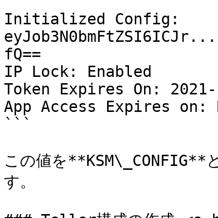
Initialized Config: 
eyJob3N0bmFtZSI6ICJr...
fQ==

IP Lock: Enabled

Token Expires On: 2021-
App Access Expires on: 
```

この値を**KSM\_CONFI
す。
