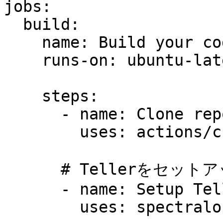
jobs:

  build:

    name: Build your code

    runs-on: ubuntu-latest

    steps:

      - name: Clone repo

        uses: actions/checkout@master

      # Tellerをセットアップ

      - name: Setup Teller

        uses: spectralops/setup-teller@v2
