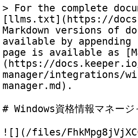
> For the complete docu
[llms.txt](https://docs
Markdown versions of do
available by appending 
page is available as [M
(https://docs.keeper.io
manager/integrations/wi
manager.md).

# Windows資格情報マネージ
![](/files/FhkMpg8jVjXC