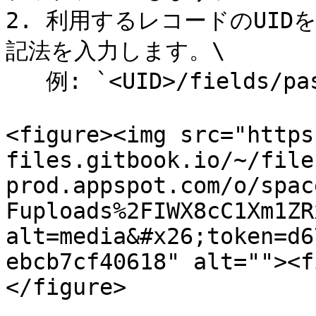
2. 利用するレコードのUID
記法を入力します。\

   例: `<UID>/fields/password`

<figure><img src="https
files.gitbook.io/~/file
prod.appspot.com/o/spac
Fuploads%2FIWX8cC1Xm1ZR
alt=media&#x26;token=d6
ebcb7cf40618" alt=""><f
</figure>
