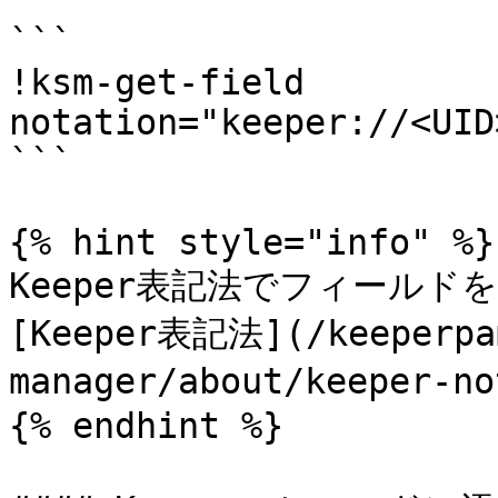
```

!ksm-get-field 
notation="keeper://<UID
```

{% hint style="info" %}

Keeper表記法でフィール
[Keeper表記法](/keeperpa
manager/about/keeper
{% endhint %}
