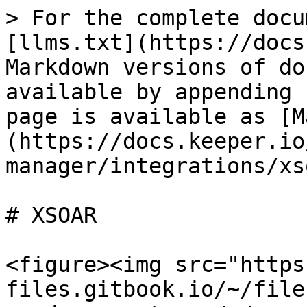
> For the complete docu
[llms.txt](https://docs
Markdown versions of do
available by appending 
page is available as [M
(https://docs.keeper.io
manager/integrations/xs
# XSOAR

<figure><img src="https
files.gitbook.io/~/file