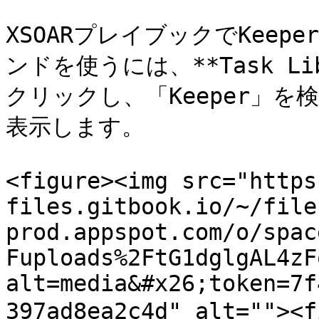
XSOARプレイブックでKee
ンドを使うには、**Task Li
クリックし、「Keeper」
表示します。

<figure><img src="https
files.gitbook.io/~/file
prod.appspot.com/o/spac
Fuploads%2FtG1dglgAL4zF
alt=media&#x26;token=7f
397ad8ea2c4d" alt="">