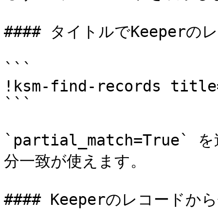
#### タイトルでKeeperの
```

!ksm-find-records title
```

`partial_match=Tr
分一致が使えます。

#### Keeperのレコードか