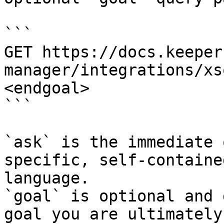
```

GET https://docs.keeper
manager/integrations/xs
<endgoal>

```

`ask` is the immediate 
specific, self-containe
language.

`goal` is optional and 
goal you are ultimately