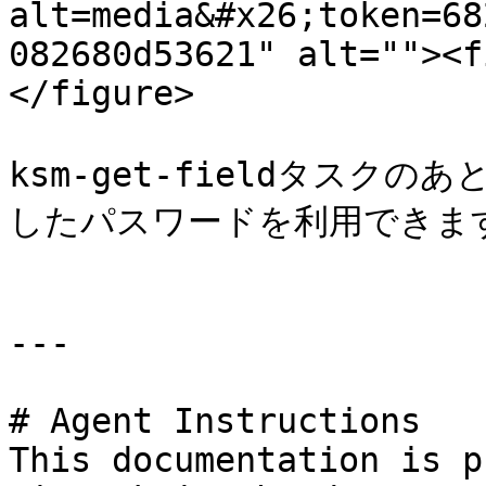
alt=media&#x26;token=68
082680d53621" alt=""><f
</figure>

ksm-get-fieldタスク
したパスワードを利用できます
---

# Agent Instructions

This documentation is p