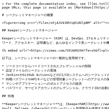
> For the complete documentation index, see [llms.txt](
page URLs; this page is available as [Markdown](https:/
# シークレットマネージャーの概要

<figure><img src="/files/o5jAJU438htq01dGlpBM" alt=""><
## Keeperシークレットマネージャー

Keeperシークレットマネージャー (KSM) は、DevOps、ITセ
ワード、アクセスキー、証明書など、あらゆるインフラ系シークレットや機
{% embed url="<https://vimeo.com/591689294?fe=sh&fl=pl>
以下は、シークレットマネージャーの一般的な使用例です。

* ソースコードからハードコードされたクレデンシャルの削除

* 設定ファイルのシークレットの置換

* JenkinsやGitHub ActionsなどのCI/CDシステムへのシークレット
* 特権パスワードやAPIキーなどの管理対象シークレットへのアクセスの保
* マシンやアプリケーションへのボルトアクセスの提供

* パスワード、サービスアカウントのクレデンシャル、クラウドIDの自動
## 特徴

**Keeperシークレットマネージャー**は、[KeeperPAM](https://www
Vault、Delinea、Cyberarkなどのシークレット管理製品を使用