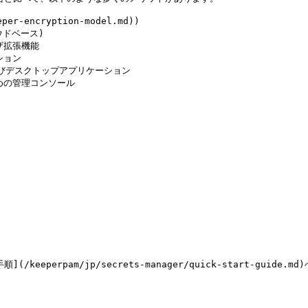
-encryption-model.md))

ドベース)

拡張機能

ョン

びデスクトップアプリケーション

の管理コンソール

perpam/jp/secrets-manager/quick-start-guide.m