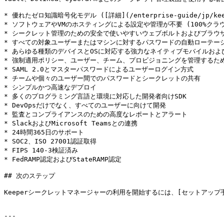
* 優れたゼロ知識暗号化モデル ([詳細](/enterprise-guide/jp/keeper
* ソフトウェアやVMのホスティングによる設定や管理が不要 (100%クラウ
* シークレット管理のための安全で使いやすいウェブボルトおよびブラウザ
* すべての対象ユーザーまたはマシンに対するパスワードの自動ローテーシ
* あらゆる種類のデバイスとOSに対応する強力なネイティブモバイルおよ
* 強制適用ポリシー、ユーザー、チーム、プロビジョニングを管理するため
* SAML 2.0とマスターパスワードによるユーザーログイン方式

* チームや個々のユーザー間でのパスワードとシークレットの共有

* シンプルかつ高速なデプロイ

* 多くのプログラミング言語と環境に対応した開発者向けSDK

* DevOpsだけでなく、すべてのユーザーに向けて開発

* 監査とコンプライアンスのための高度なレポートとアラート

* SlackおよびMicrosoft Teamsとの連携

* 24時間365日のサポート

* SOC2、ISO 27001認証取得

* FIPS 140-3検証済み

* FedRAMP認定およびStateRAMP認定

## 次のステップ

Keeperシークレットマネージャーの利用を開始するには、[セットアップ手順](/kee
---
