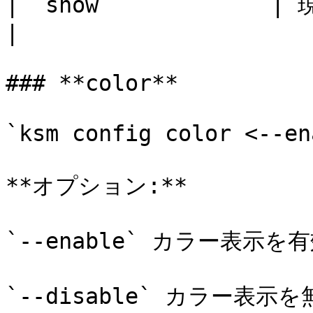
| `show`            | 現在のCLI
|

### **color**

`ksm config color <--en
**オプション:**

`--enable` カラー表示を有
`--disable` カラー表示を