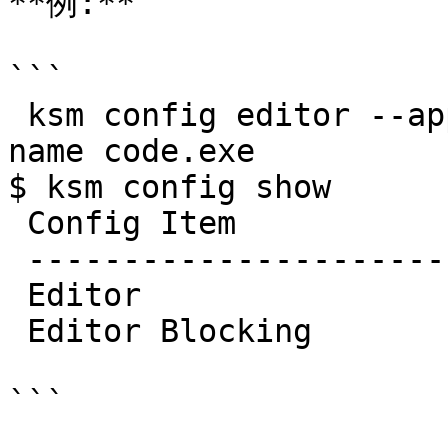
**例:**

```

 ksm config editor --app Code --blocking --proces-
name code.exe

$ ksm config show

 Config Item            Value

 ---------------------- -----------

 Editor                 Code (code.exe)

 Editor Blocking        True

```
