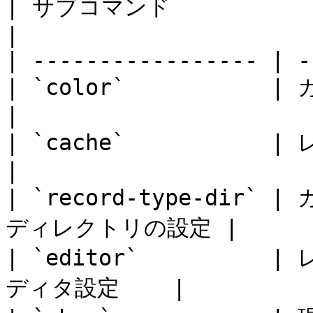
| サブコマンド            | 説明             
|

| ----------------- | -
| `color`           | カラー
|

| `cache`           | 
|

| `record-type-di
ディレクトリの設定 |

| `editor`        
ディタ設定    |
