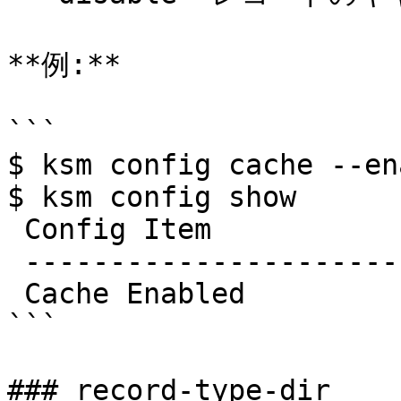
**例:**

```

$ ksm config cache --ena
$ ksm config show

 Config Item            Value

 ---------------------- -----------

 Cache Enabled          True

```

### record-type-dir
