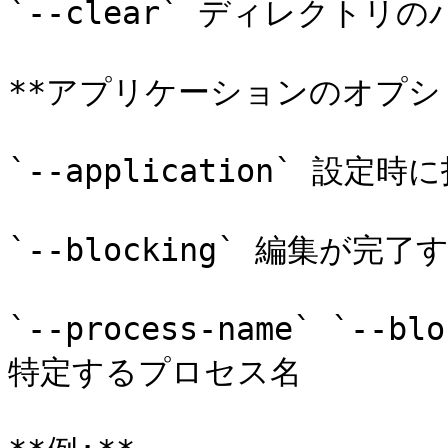
`--clear` ディレクトリの
**アプリケーションのオプショ
`--application` 設
`--blocking` 編集が完
`--process-name` `-
特定するプロセス名
