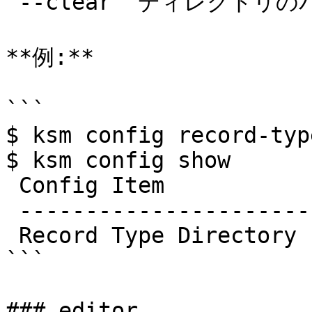
`--clear` ディレクトリの
**例:**

```

$ ksm config record-typ
$ ksm config show

 Config Item            Value

 ---------------------- -----------

 Record Type Directory  /path/to/directory

```

### editor
