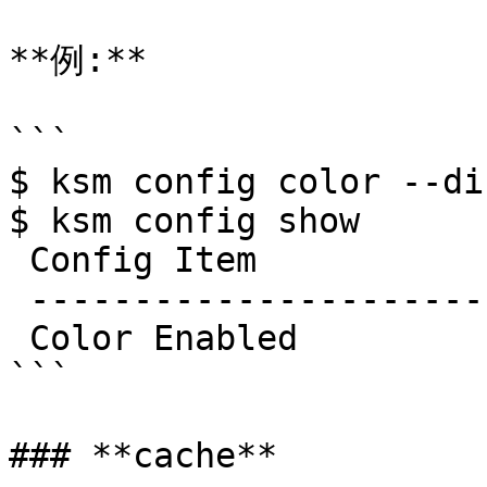
**例:**

```

$ ksm config color --di
$ ksm config show

 Config Item            Value

 ---------------------- --------------

 Color Enabled          False

```

### **cache**
