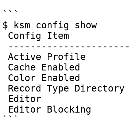
```

$ ksm config show

 Config Item            Value

 ---------------------- -----------

 Active Profile         all_records

 Cache Enabled          False

 Color Enabled          False

 Record Type Directory  -NOT SET-

 Editor                 vim (NA)

 Editor Blocking        False

```
