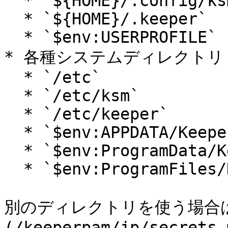
  * `${HOME}/.config/ksm`

  * `${HOME}/.keeper`

  * `$env:USERPROFILE`

* 各種システムディレクトリ

  * `/etc`

  * `/etc/ksm`

  * `/etc/keeper`

  * `$env:APPDATA/Keeper`

  * `$env:ProgramData/Keeper`

  * `$env:ProgramFiles/Keeper`

別のディレクトリを使う場合は、
(/keeperpam/jp/secrets-