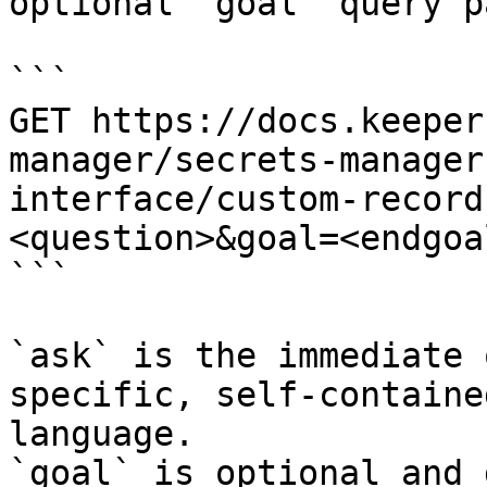
optional `goal` query p
```

GET https://docs.keeper
manager/secrets-manager
interface/custom-record
<question>&goal=<endgoal
```

`ask` is the immediate 
specific, self-containe
language.

`goal` is optional and 