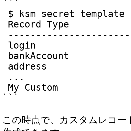
```

 $ ksm secret template record -l

 Record Type

 ------------------------

 login

 bankAccount

 address

 ...

 My Custom

```

この時点で、カスタムレコー