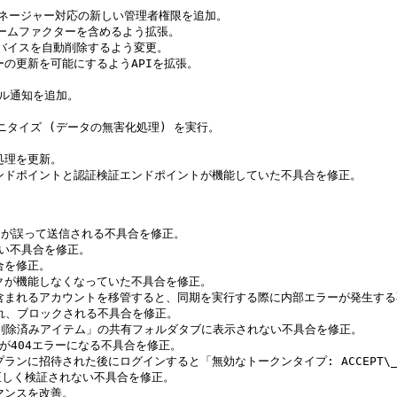
特権マネージャー対応の新しい管理者権限を追加。

ォームファクターを含めるよう拡張。

デバイスを自動削除するよう変更。

ーの更新を可能にするようAPIを拡張。

ール通知を追加。

サニタイズ (データの無害化処理) を実行。



処理を更新。

成エンドポイントと認証検証エンドポイントが機能していた不具合を修正。

IDが誤って送信される不具合を修正。

ない不具合を修正。

合を修正。

ンクが機能しなくなっていた不具合を修正。

ードが含まれるアカウントを移管すると、同期を実行する際に内部エラーが発生する
定され、ブロックされる不具合を修正。

が、「削除済みアイテム」の共有フォルダタブに表示されない不具合を修正。

ンクが404エラーになる不具合を修正。

プランに招待された後にログインすると「無効なトークンタイプ: ACCEPT\_FA
定が正しく検証されない不具合を修正。

マンスを改善。
