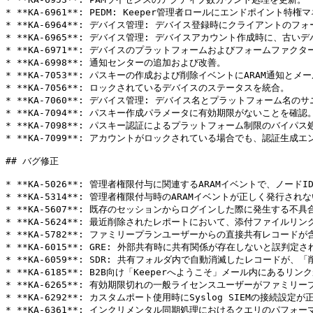
* **KA-6961**: PEDM: Keeper管理者ロールにエンドポイント
* **KA-6964**: デバイス管理: デバイス登録時にクライアントのフ
* **KA-6965**: デバイス管理: デバイスアカウント作成時に、古い
* **KA-6971**: デバイスのプラットフォームおよびフォームファクタ
* **KA-6998**: 通知センターの追加および改善。

* **KA-7053**: パスキーの作成および削除イベントにARAM通知とメ
* **KA-7056**: ロックされているデバイスのステータスを統合。

* **KA-7060**: デバイス管理: デバイス名とプラットフォーム名の
* **KA-7094**: パスキー作成パラメータに有効期限がないことを確認。
* **KA-7098**: パスキー認証によるプラットフォーム制限のバイパス
* **KA-7099**: アカウントがロックされている場合でも、認証生
## バグ修正

* **KA-5026**: 管理者権限付与に関連するARAMイベントで、ノード
* **KA-5314**: 管理者権限付与時のARAMイベントが正しく発行され
* **KA-5607**: 既存のセッションからログインした際に発生する不具
* **KA-5624**: 最近削除されたレポートにおいて、添付ファイルリ
* **KA-5782**: ファミリープランユーザーからの直接共有レコ
* **KA-6015**: GRE: 外部共有時に共有関係が存在しないと誤判
* **KA-6059**: SDR: 共有フォルダ内で自動消滅したレコード
* **KA-6185**: B2B向け「Keeperへようこそ」メール内にあるリ
* **KA-6265**: 有効期限切れの一般ライセンスユーザーがファミリー
* **KA-6292**: カスタムポート使用時にSyslog SIEMの接続設
* **KA-6361**: インクリメンタル同期処理におけるクエリのパフォー