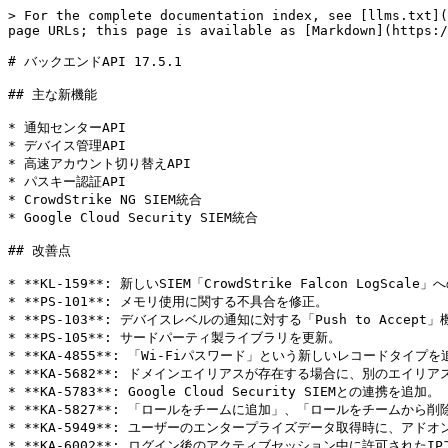
> For the complete documentation index, see [llms.txt](
page URLs; this page is available as [Markdown](https:/
# バックエンドAPI 17.5.1

## 主な新機能

* 通知センターAPI

* デバイス管理API

* 高速アカウント切り替えAPI

* パスキー認証API

* CrowdStrike NG SIEM統合

* Google Cloud Security SIEM統合

## 改善点

* **KL-159**: 新しいSIEM「CrowdStrike Falcon LogScale
* **PS-101**: メモリ使用に関する不具合を修正。

* **PS-103**: デバイスレベルの通知に対する「Push to Accept」
* **PS-105**: サードパーティ製ライブラリを更新。

* **KA-4855**: 「Wi-Fiパスワード」という新しいレコードタイプを
* **KA-5682**: ドメインエイリアスが存在する場合に、別のエイリ
* **KA-5783**: Google Cloud Security SIEMとの連携を追加。

* **KA-5827**: 「ロールをチームに追加」、「ロールをチームから
* **KA-5949**: ユーザーのエンタープライズデータ取得時に、アド
* **KA-6002**: ログイン後のアクティブセッション中に許可されたI