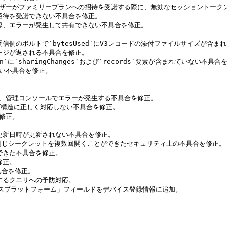
ッドユーザーがファミリープランへの招待を受諾する際に、無効なセッショントーク
プ招待を受諾できない不具合を修正。

した際、エラーが発生して共有できない不具合を修正。

受信側のボルトで`bytesUsed`にV3レコードの添付ファイルサイズが含ま
セージが返される不具合を修正。

n`に`sharingChanges`および`records`要素が含まれていない不具合を
ない不具合を修正。



しまい、管理コンソールでエラーが発生する不具合を修正。

ォルダ構造に正しく対応しない不具合を修正。

修正。

終更新日時が更新されない不具合を修正。

れず、同じシークレットを複数回開くことができたセキュリティ上の不具合を修正。

できた不具合を修正。

正。

具合を修正。

生するクエリへの予防対応。

デバイスプラットフォーム」フィールドをデバイス登録情報に追加。
