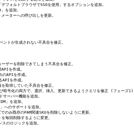
に「デフォルトブラウザでSSOを使用」するオプションを追加。

LD」を追加。

オートメーターへの呼び出しを更新。

Mイベントが生成されない不具合を修正。



のユーザーを削除できてしまう不具合を修正。

APIを作成。

めのAPIを作成。

APIを作成。

情報を取得していた不具合を修正。

を平文および暗号化の両方で、選択、挿入、更新できるようクエリを修正 (フェーズ1)
ンドサーバー機能を追加。

EDM」を追加。

ike）」へのサポートを追加。

イズでのみ既存のPAM関連SKUを削除しないように更新。

ントを毎回削除するように変更。

イセンスのロジックを追加。
