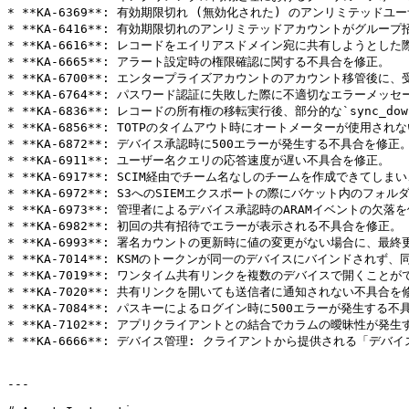
* **KA-6369**: 有効期限切れ (無効化された) のアンリミテ
* **KA-6416**: 有効期限切れのアンリミテッドアカウントがグルー
* **KA-6616**: レコードをエイリアスドメイン宛に共有しようと
* **KA-6665**: アラート設定時の権限確認に関する不具合を修正。

* **KA-6700**: エンタープライズアカウントのアカウント移管後に、
* **KA-6764**: パスワード認証に失敗した際に不適切なエラーメッ
* **KA-6836**: レコードの所有権の移転実行後、部分的な`sync_dow
* **KA-6856**: TOTPのタイムアウト時にオートメーターが使用され
* **KA-6872**: デバイス承認時に500エラーが発生する不具合を修正。
* **KA-6911**: ユーザー名クエリの応答速度が遅い不具合を修正。

* **KA-6917**: SCIM経由でチーム名なしのチームを作成できて
* **KA-6972**: S3へのSIEMエクスポートの際にバケット内のフ
* **KA-6973**: 管理者によるデバイス承認時のARAMイベントの欠落を
* **KA-6982**: 初回の共有招待でエラーが表示される不具合を修正。

* **KA-6993**: 署名カウントの更新時に値の変更がない場合に、最
* **KA-7014**: KSMのトークンが同一のデバイスにバインドさ
* **KA-7019**: ワンタイム共有リンクを複数のデバイスで開くことが
* **KA-7020**: 共有リンクを開いても送信者に通知されない不具合を修
* **KA-7084**: パスキーによるログイン時に500エラーが発生する不
* **KA-7102**: アプリクライアントとの結合でカラムの曖昧性が発
* **KA-6666**: デバイス管理: クライアントから提供される「
---
