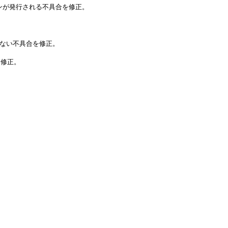
ンが発行される不具合を修正。

れない不具合を修正。

修正。
