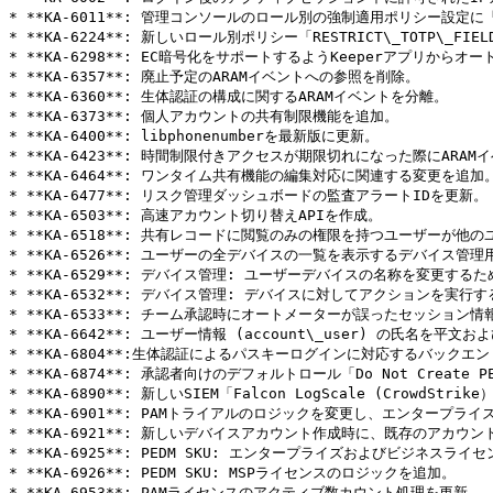
* **KA-6011**: 管理コンソールのロール別の強制適用ポリシー設定
* **KA-6224**: 新しいロール別ポリシー「RESTRICT\_TOTP\_FIE
* **KA-6298**: EC暗号化をサポートするようKeeperアプリから
* **KA-6357**: 廃止予定のARAMイベントへの参照を削除。

* **KA-6360**: 生体認証の構成に関するARAMイベントを分離。

* **KA-6373**: 個人アカウントの共有制限機能を追加。

* **KA-6400**: libphonenumberを最新版に更新。

* **KA-6423**: 時間制限付きアクセスが期限切れになった際にARA
* **KA-6464**: ワンタイム共有機能の編集対応に関連する変更を追加。
* **KA-6477**: リスク管理ダッシュボードの監査アラートIDを更新。

* **KA-6503**: 高速アカウント切り替えAPIを作成。

* **KA-6518**: 共有レコードに閲覧のみの権限を持つユーザーが他
* **KA-6526**: ユーザーの全デバイスの一覧を表示するデバイス管理用
* **KA-6529**: デバイス管理: ユーザーデバイスの名称を変更するた
* **KA-6532**: デバイス管理: デバイスに対してアクションを実行する
* **KA-6533**: チーム承認時にオートメーターが誤ったセッション
* **KA-6642**: ユーザー情報 (account\_user) の氏名
* **KA-6804**:生体認証によるパスキーログインに対応するバックエ
* **KA-6874**: 承認者向けのデフォルトロール「Do Not Create P
* **KA-6890**: 新しいSIEM「Falcon LogScale (CrowdStr
* **KA-6901**: PAMトライアルのロジックを変更し、エンタープラ
* **KA-6921**: 新しいデバイスアカウント作成時に、既存のアカウ
* **KA-6925**: PEDM SKU: エンタープライズおよびビジネスラ
* **KA-6926**: PEDM SKU: MSPライセンスのロジックを追加。

* **KA-6953**: PAMライセンスのアクティブ数カウント処理を更新。
