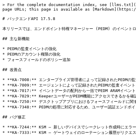
> For the complete documentation index, see [llms.txt](
page URLs; this page is available as [Markdown](https:/
# バックエンドAPI 17.5.8

本リリースでは、エンドポイント特権マネージャー (PEDM) のイベント
## 主な新機能

* PEDMの監査イベントの強化

* PEDMのアカウント権限の強化

* フォースフィールドのポリシー追加

## 改善点

* **KA-7008:** エンタープライズ管理者によって記録されたPEDMの
* **KA-7009:** エージェントによって記録されたPEDMの監査イベント
* **KA-7017:** イベントデータの配列から一括でPEDM ARAMイベ
* **KA-7029:** KeeperユーザーがPEDM機能にアクセスできる
* **KA-7250:** デスクトップアプリにおけるフォースフィールドに関
* **KA-7348:** PEDMの処理に対応するため、ユーザー認証エンド
## バグ修正

* **KA-7244:** KSM – 新しいデバイスでシークレット作成時にエ
* **KA-7333:** KSM – ゲートウェイのローテーション履歴がリ