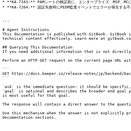
* **KA-7343:** PAMシートの検証前に、エンタープライズ、MSP、
* **KA-7264:** 認証失敗時にPEDM監査イベントでエラーが発生する
---

# Agent Instructions

This documentation is published with GitBook. GitBook i
technical content effectively. Learn more at gitbook.co
## Querying This Documentation

If you need additional information that is not directly
Perform an HTTP GET request on the current page URL wit
```

GET https://docs.keeper.io/release-notes/jp/backend/bac
```

`ask` is the immediate question: it should be specific,
`goal` is optional and describes the broader end goal y
is most useful for that goal.

The response will contain a direct answer to the questi
Use this mechanism when the answer is not explicitly pr