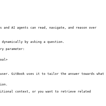
s and AI agents can read, navigate, and reason over 
 dynamically by asking a question.

ry parameter:

oal>

user. GitBook uses it to tailor the answer towards what 
ion.

itional context, or you want to retrieve related 