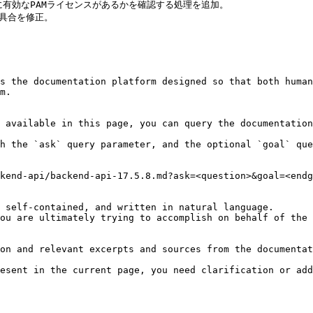
MCに有効なPAMライセンスがあるかを確認する処理を追加。

不具合を修正。

s the documentation platform designed so that both human
m.

 available in this page, you can query the documentation
h the `ask` query parameter, and the optional `goal` que
kend-api/backend-api-17.5.8.md?ask=<question>&goal=<endg
 self-contained, and written in natural language.

ou are ultimately trying to accomplish on behalf of the 
on and relevant excerpts and sources from the documentat
esent in the current page, you need clarification or add