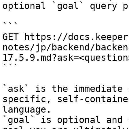
optional `goal` query p
```

GET https://docs.keeper
notes/jp/backend/backen
17.5.9.md?ask=<question
```

`ask` is the immediate 
specific, self-containe
language.

`goal` is optional and 