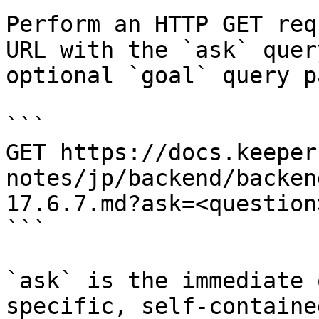
Perform an HTTP GET req
URL with the `ask` quer
optional `goal` query p
```

GET https://docs.keeper
notes/jp/backend/backen
17.6.7.md?ask=<question
```

`ask` is the immediate 
specific, self-containe