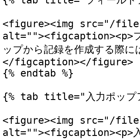
{% tab title="フィー
<figure><img src="/file
alt=""><figcaptio
ップから記録を作成する際には
</figcaption></figure>

{% endtab %}

{% tab title="入力ポップ
<figure><img src="/file
alt=""><figcaptio