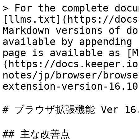
> For the complete docu
[llms.txt](https://docs
Markdown versions of do
available by appending 
page is available as [M
(https://docs.keeper.io
notes/jp/browser/browse
extension-version-16.10
# ブラウザ拡張機能 Ver 16.1
## 主な改善点
