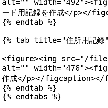
alt="" width="492"><
ード用記録を作成</p></figcap
{% endtab %}

{% tab title="住所用記録" 
<figure><img src="/file
alt="" width="476"><
作成</p></figcaption></f
{% endtab %}

{% endtabs %}
