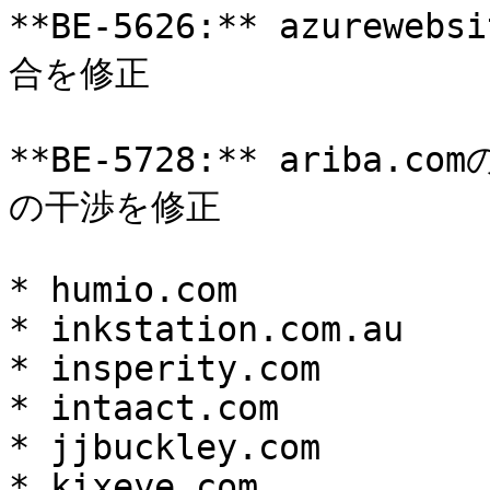
**BE-5626:** azurew
合を修正

**BE-5728:** ariba
の干渉を修正

* humio.com

* inkstation.com.au

* insperity.com

* intaact.com

* jjbuckley.com

* kixeye.com
