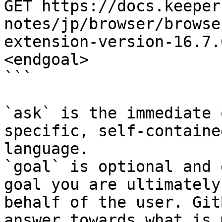
GET https://docs.keeper
notes/jp/browser/browse
extension-version-16.7.
<endgoal>

```

`ask` is the immediate 
specific, self-containe
language.

`goal` is optional and 
goal you are ultimately
behalf of the user. Git
answer towards what is 