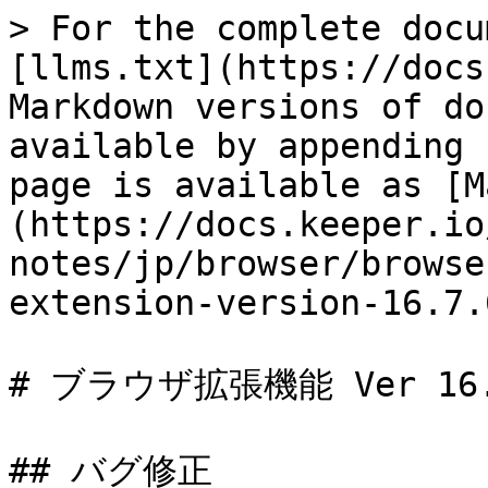
> For the complete docu
[llms.txt](https://docs
Markdown versions of do
available by appending 
page is available as [M
(https://docs.keeper.io
notes/jp/browser/browse
extension-version-16.7.
# ブラウザ拡張機能 Ver 16.7
## バグ修正
