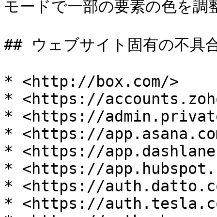
モードで一部の要素の色を調整
## ウェブサイト固有の不具合の修
* <http://box.com/>

* <https://accounts.zoh
* <https://admin.privat
* <https://app.asana.co
* <https://app.dashlane
* <https://app.hubspot.
* <https://auth.datto.c
* <https://auth.tesla.co