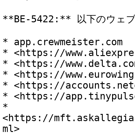
**BE-5422:** 以下の
* app.crewmeister.com

* <https://www.aliexpre
* <https://www.delta.com
* <https://www.eurowing
* <https://accounts.net
* <https://app.tinypuls
* 
<https://mft.askallegia
ml>
