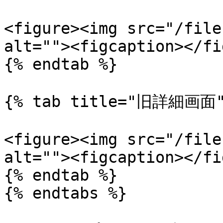
<figure><img src="/file
alt=""><figcaption></fi
{% endtab %}

{% tab title="旧詳細画面" 
<figure><img src="/file
alt=""><figcaption></fi
{% endtab %}

{% endtabs %}
