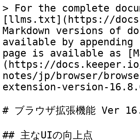
> For the complete docu
[llms.txt](https://docs
Markdown versions of do
available by appending 
page is available as [M
(https://docs.keeper.io
notes/jp/browser/browse
extension-version-16.8.
# ブラウザ拡張機能 Ver 16.8
## 主なUIの向上点
