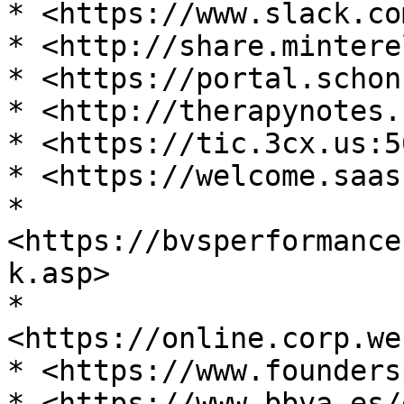
* <https://www.slack.co
* <http://share.mintere
* <https://portal.schon
* <http://therapynotes.
* <https://tic.3cx.us:5
* <https://welcome.saas
* 
<https://bvsperformance
k.asp>

* 
<https://online.corp.we
* <https://www.founders
* <https://www.bbva.es/