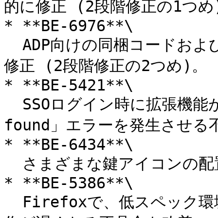
的に修正 (2段階修正の1つめ)
* **BE-6976**\

  ADP向けの同梱コードおよびスナップショット関連の不具合を
修正 (2段階修正の2つめ)。

* **BE-5421**\

  SSOログイン時に拡張機能が「master password salt not 
found」エラーを発生させる
* **BE-6434**\

  さまざまな鍵アイコンの配置に関する不具合を修正。

* **BE-5386**\

  Firefoxで、低スペック環境にインストールした拡張機能の動