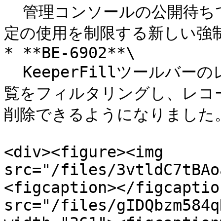
  管理コンソールの公開待ちですが、クリップボード有効期限設
定の使用を制限する新しい強制
* **BE-6902**\

  KeeperFillツールバーのレコード画面から、お気に入りの一
覧をフィルタリングし、レコ
削除できるようになりました。
<div><figure><img 
src="/files/3vtldC7tBAo
<figcaption></figcaptio
src="/files/gIDQbzm584q