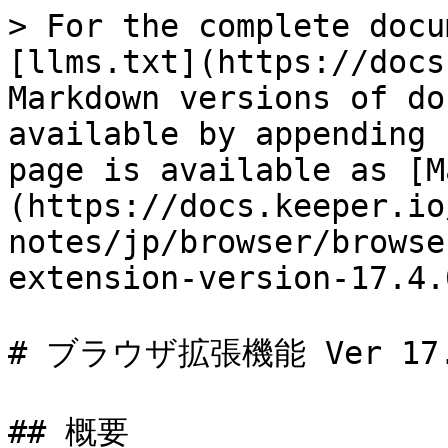
> For the complete docu
[llms.txt](https://docs
Markdown versions of do
available by appending 
page is available as [M
(https://docs.keeper.io
notes/jp/browser/browse
extension-version-17.4.
# ブラウザ拡張機能 Ver 17.4
## 概要
