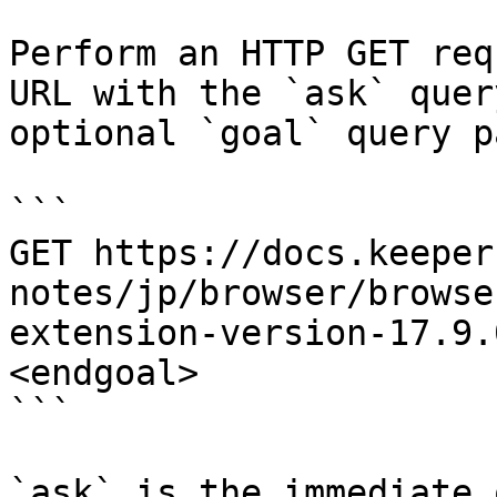
Perform an HTTP GET req
URL with the `ask` quer
optional `goal` query p
```

GET https://docs.keeper
notes/jp/browser/browse
extension-version-17.9.
<endgoal>

```

`ask` is the immediate 