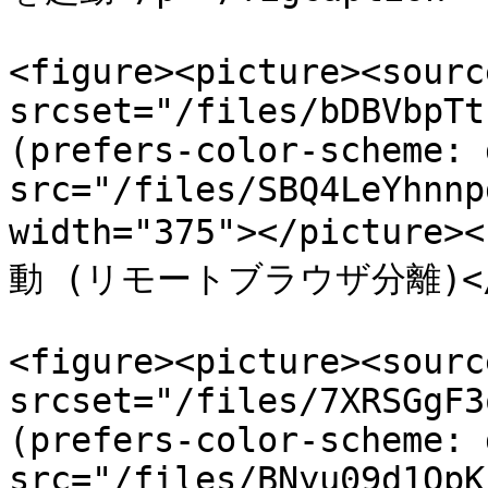
<figure><picture><source
srcset="/files/bDBVbpTt
(prefers-color-scheme: 
src="/files/SBQ4LeYhnnp
width="375"></picture
動 (リモートブラウザ分離)</p><
<figure><picture><source
srcset="/files/7XRSGgF3
(prefers-color-scheme: 
src="/files/BNyu09d1OpK