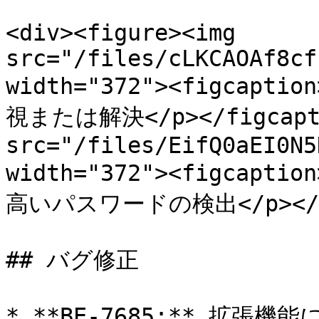
<div><figure><img 
src="/files/cLKCAOAf8cf
width="372"><figca
視または解決</p></figcaptio
src="/files/EifQ0aEI0N5
width="372"><figcapt
高いパスワードの検出</p></figc
## バグ修正

* **BE-7685:** 拡