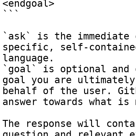
<endgoal>

```

`ask` is the immediate 
specific, self-containe
language.

`goal` is optional and 
goal you are ultimately
behalf of the user. Git
answer towards what is 
The response will conta
question and relevant e