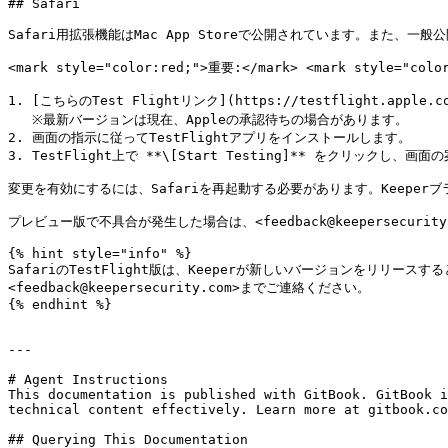
## Safari

Safari用拡張機能はMac App Storeで公開されています。また、一般
<mark style="color:red;">重要:</mark> <mark sty
1. [こちらのTest Flightリンク](https://testflight.apple.c
   ※最新バージョンは現在、Appleの承認待ちの場合があります。

2. 画面の指示に従ってTestFlightアプリをインストールします。

3. TestFlight上で **\[Start Testing]** をクリックし
変更を有効にするには、Safariを再起動する必要があります。Keepe
プレビュー版で不具合が発生した場合は、<feedback@keepersecurit
{% hint style="info" %}

SafariのTestFlight版は、Keeperが新しいバージョンをリ
<feedback@keepersecurity.com>までご連絡ください。

{% endhint %}

---

# Agent Instructions

This documentation is published with GitBook. GitBook i
technical content effectively. Learn more at gitbook.co
## Querying This Documentation
