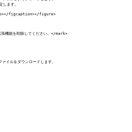
定します。

/figcaption></figure>

ウザ拡張機能を削除してください。</mark>

ューZIPファイルをダウンロードします。
