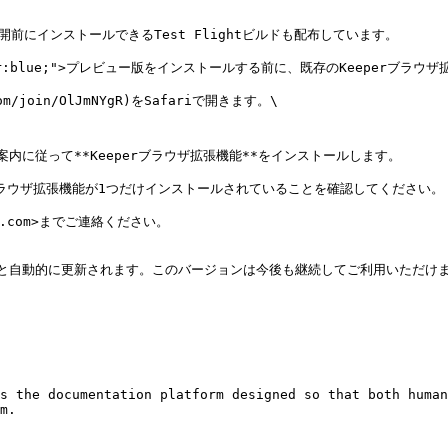
公開前にインストールできるTest Flightビルドも配布しています。

le="color:blue;">プレビュー版をインストールする前に、既存のKeeperブラ
om/join/OlJmNYgR)をSafariで開きます。\

、画面の案内に従って**Keeperブラウザ拡張機能**をインストールします。

rブラウザ拡張機能が1つだけインストールされていることを確認してください。

y.com>までご連絡ください。

リースすると自動的に更新されます。このバージョンは今後も継続してご利用いた
s the documentation platform designed so that both human
m.
