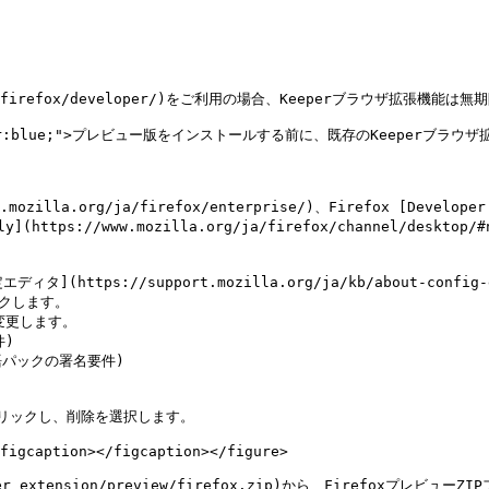
.org/ja/firefox/developer/)をご利用の場合、Keeperブラウザ拡張機
le="color:blue;">プレビュー版をインストールする前に、既存のKeeperブラ
[Nightly](https://www.mozilla.org/ja/firefox/chann
figcaption></figcaption></figure>

wser_extension/preview/firefox.zip)から、Firefoxプレビ