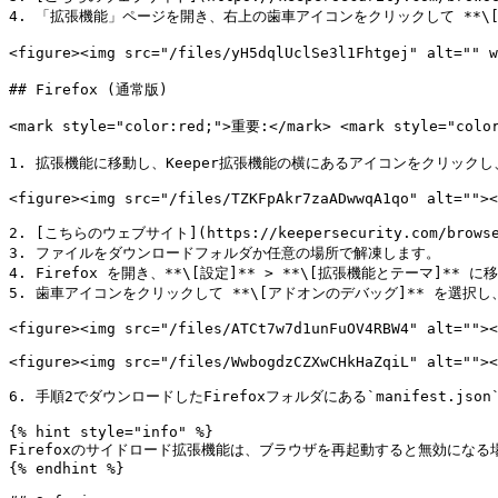
4. 「拡張機能」ページを開き、右上の歯車アイコンをクリックして **\[
<figure><img src="/files/yH5dqlUclSe3l1Fhtgej" alt=
## Firefox (通常版)

<mark style="color:red;">重要:</mark> <mark sty
1. 拡張機能に移動し、Keeper拡張機能の横にあるアイコンをクリックし
<figure><img src="/files/TZKFpAkr7zaADwwqA1qo" alt=""><
2. [こちらのウェブサイト](https://keepersecurity.com/bro
3. ファイルをダウンロードフォルダか任意の場所で解凍します。

4. Firefox を開き、**\[設定]** > **\[拡張機能とテーマ]** に
5. 歯車アイコンをクリックして **\[アドオンのデバッグ]** を選択し
<figure><img src="/files/ATCt7w7d1unFuOV4RBW4" alt=""><
<figure><img src="/files/WwbogdzCZXwCHkHaZqiL" alt=""><
6. 手順2でダウンロードしたFirefoxフォルダにある`manifest.jso
{% hint style="info" %}

Firefoxのサイドロード拡張機能は、ブラウザを再起動すると無効になる
{% endhint %}
