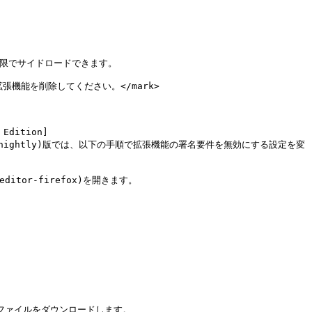
能は無期限でサイドロードできます。

ウザ拡張機能を削除してください。</mark>

el/desktop/#nightly)版では、以下の手順で拡張機能の署名要件を無効にする設定を変
ューZIPファイルをダウンロードします。
