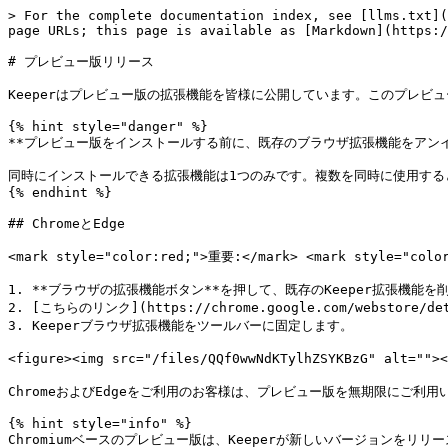
> For the complete documentation index, see [llms.txt](
page URLs; this page is available as [Markdown](https:/
# プレビュー版リリース

Keeperはプレビュー版の拡張機能を皆様に公開しています。このプレビュ
{% hint style="danger" %}

**プレビュー版をインストールする前に、既存のブラウザ拡張機能をアンイ
同時にインストールできる拡張機能は1つのみです。複数を同時に使用する
{% endhint %}

## ChromeとEdge

<mark style="color:red;">重要:</mark> <mark sty
1. **ブラウザの拡張機能ボタン**を押して、既存のKeeper拡張機能を削
2. [こちらのリンク](https://chrome.google.com/webstore/
3. Keeperブラウザ拡張機能をツールバーに固定します。

<figure><img src="/files/QQf0wwNdKTylhZSYKBzG" alt=
ChromeおよびEdgeをご利用のお客様は、プレビュー版を無期限にご利用
{% hint style="info" %}

Chromiumベースのプレビュー版は、Keeperが新しいバージョン