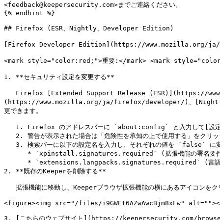
<feedback@keepersecurity.com>までご連絡ください。

{% endhint %}

## Firefox (ESR、Nightly、Developer Edition)

[Firefox Developer Edition](https://www.mozilla
<mark style="color:red;">重要:</mark> <mark sty
1. **セキュリティ設定を変更する**

   Firefox [Extended Support Release (ESR)](https://www.mozilla.org/ja/firefox/enterprise/)、Firefox [Developer Edition]
(https://www.mozilla.org/ja/firefox/developer/)、
更できます。

   1. Firefox のアドレスバーに `about:config` と入力して[設定エディタ](https://support.mozilla.org/ja/kb/about-config-editor-firefox)を開きます。

   2. 警告が表示された場合は「危険性を承知の上で使用する」をクリックします。

   3. 検索バーに以下の設定名を入力し、それぞれの値を `false` に変更します。

      * `xpinstall.signatures.required` (拡張機能の署名要件)

      * `extensions.langpacks.signatures.required` (言語パックの署名要件)

2. **既存のKeeperを削除する**

   拡張機能に移動し、Keeperブラウザ拡張機能の横にあるアイコンをクリックし、削除を選択します。

<figure><img src="/files/i9GWEt6AZwAwcBjm8xLw" alt=""><
3. [こちらのウェブサイト](https://keepersecurity.com/bro