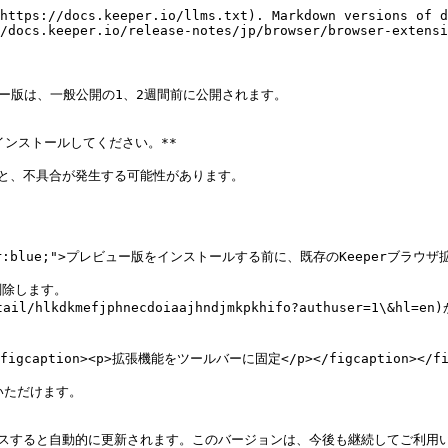
https://docs.keeper.io/llms.txt). Markdown versions of d
/docs.keeper.io/release-notes/jp/browser/browser-extensi
ー版は、一般公開の1、2週間前に公開されます。

ンストールしてください。**

と、不具合が発生する可能性があります。

le="color:blue;">プレビュー版をインストールする前に、既存のKeeperブラ
除します。

detail/hlkdkmefjphnecdoiaajhndjmkpkhifo?authuser
""><figcaption><p>拡張機能をツールバーに固定</p></figcaption></fig
いただけます。

をリリースすると自動的に更新されます。このバージョンは、今後も継続してご利