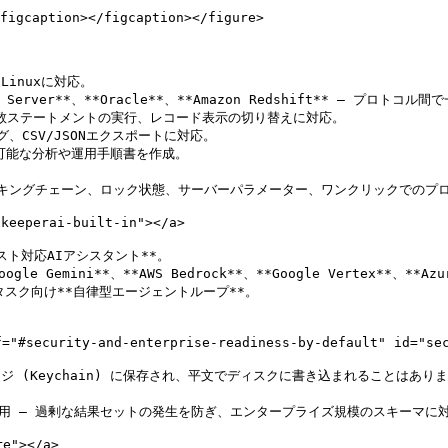
figcaption></figcaption></figure>

Linuxに対応。

oft SQL Server**、**Oracle**、**Amazon Redshift** 
e)、複数ステートメントの実行、レコード表示の切り替えに対応。

、CSV/JSONエクスポートに対応。

利用可能な分析や運用手順書を作成。

ングチェーン、ロック状態、サーバーパラメーター、ワンクリックでのプロセス終了操作
eeperai-built-in"></a>

ト対応AIアシスタント**。

ogle Gemini**、**AWS Bedrock**、**Google Vertex**、
スク向け**自律型エージェントループ**。

y-and-enterprise-readiness-by-default" id="security
ジ (Keychain) に保存され、平文でディスクに書き込まれることはありま
適用 — 過剰な結果セットの発生を防ぎ、エンタープライズ規模のスキーマに対
"></a>
