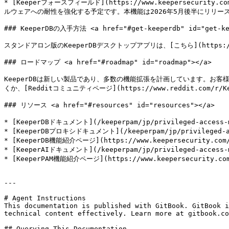
* [Keeperフォースフィールド](https://www.keepersecurit
ルウェアへの耐性を強化する予定です。本機能は2026年5月後半にリリース
### KeeperDBの入手方法 <a href="#get-keeperdb" id="get-kee
スタンドアロン版のKeeperDBデスクトップアプリは、[こちら](https://ww
### ロードマップ <a href="#roadmap" id="roadmap"></a>

KeeperDBは新しい製品であり、多数の機能拡張を計画しています。お客様の
くか、[Redditコミュニティページ](https://www.reddit.com/r/K
### リソース <a href="#resources" id="resources"></a>

* [KeeperDBドキュメント](/keeperpam/jp/privileged-access-m
* [KeeperDBプロキシドキュメント](/keeperpam/jp/privileged-acc
* [KeeperDB機能紹介ページ](https://www.keepersecurity.com/j
* [KeeperAIドキュメント](/keeperpam/jp/privileged-access-m
* [KeeperPAM機能紹介ページ](https://www.keepersecurity.com/
---

# Agent Instructions

This documentation is published with GitBook. GitBook i
technical content effectively. Learn more at gitbook.co
## Querying This Documentation
