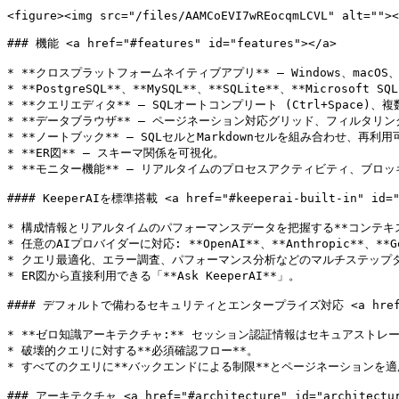
<figure><img src="/files/AAMCoEVI7wREocqmLCVL" alt=""><
### 機能 <a href="#features" id="features"></a>

* **クロスプラットフォームネイティブアプリ** — Windows、macOS、
* **PostgreSQL**、**MySQL**、**SQLite**、**Micros
* **クエリエディタ** — SQLオートコンプリート (Ctrl+Spac
* **データブラウザ** — ページネーション対応グリッド、フィルタリング
* **ノートブック** — SQLセルとMarkdownセルを組み合わせ、再
* **ER図** — スキーマ関係を可視化。

* **モニター機能** — リアルタイムのプロセスアクティビティ、ブロッキ
#### KeeperAIを標準搭載 <a href="#keeperai-built-in" id="k
* 構成情報とリアルタイムのパフォーマンスデータを把握する**コンテキス
* 任意のAIプロバイダーに対応: **OpenAI**、**Anthropic**、**Go
* クエリ最適化、エラー調査、パフォーマンス分析などのマルチステップタ
* ER図から直接利用できる「**Ask KeeperAI**」。

#### デフォルトで備わるセキュリティとエンタープライズ対応 <a href="#securit
* **ゼロ知識アーキテクチャ:** セッション認証情報はセキュアストレー
* 破壊的クエリに対する**必須確認フロー**。

* すべてのクエリに**バックエンドによる制限**とページネーションを
### アーキテクチャ <a href="#architecture" id="architecture