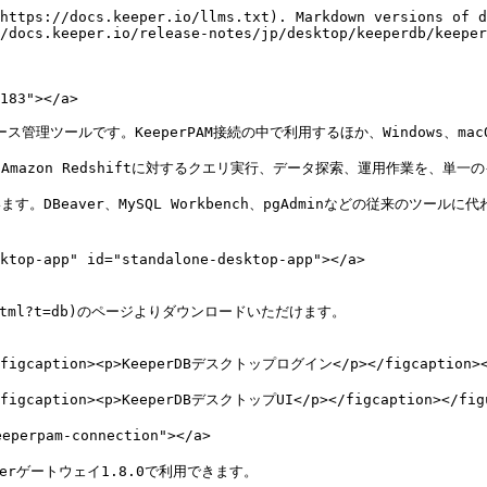
https://docs.keeper.io/llms.txt). Markdown versions of d
/docs.keeper.io/release-notes/jp/desktop/keeperdb/keeper
183"></a>

ス管理ツールです。KeeperPAM接続の中で利用するほか、Windows、ma
r、Oracle、Amazon Redshiftに対するクエリ実行、データ探索、運用作業を
。DBeaver、MySQL Workbench、pgAdminなどの従来のツール
-app" id="standalone-desktop-app"></a>

load.html?t=db)のページよりダウンロードいただけます。

"><figcaption><p>KeeperDBデスクトップログイン</p></figcaption></
><figcaption><p>KeeperDBデスクトップUI</p></figcaption></figu
eperpam-connection"></a>

erゲートウェイ1.8.0で利用できます。
