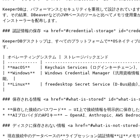
KeeperDBは、パフォーマンスとセキュリティを重視して設計されていま
す。その結果、DBeaverなどのJVMベースのツールと比べてメモリ使
インストーラーを配布します。

### 認証情報の保存 <a href="#credential-storage" id="creden
KeeperDBデスクトップは、すべてのプラットフォームで**OSネイティブの
す。

| オペレーティングシステム | ストレージバックエンド                      
| ------------ | --------------------------------------
| **macOS**    | Keychain Services (ログインキーチェーン)。`Ke
| **Windows**  | Windows Credential Manager (汎
能。 |

| **Linux**    | freedesktop Secret Service (D
|

### 保存される情報 <a href="#what-is-stored" id="what-is-st
* **保存した接続のパスワード** — UI上で接続情報を明示的に保存した
* **AIプロバイダのAPIキー** — OpenAI、Anthropic、AWS Bedroc
### ディスクに保存されない情報 <a href="#what-is-not-stored-on-d
* 現在接続中のデータベースの**ライブセッション認証情報**は**メモ