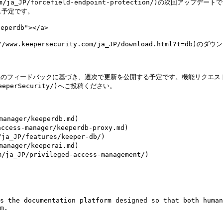
y.com/ja_JP/forcefield-endpoint-protection/)の
予定です。

perdb"></a>

w.keepersecurity.com/ja_JP/download.html?t=db)
フィードバックに基づき、週次で更新を公開する予定です。機能リクエストや不具合
eeperSecurity/)へご投稿ください。

anager/keeperdb.md)

ess-manager/keeperdb-proxy.md)

a_JP/features/keeper-db/)

anager/keeperai.md)

ja_JP/privileged-access-management/)

s the documentation platform designed so that both human
m.
