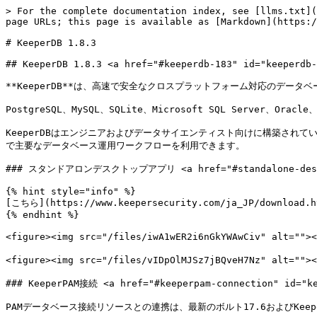
> For the complete documentation index, see [llms.txt](
page URLs; this page is available as [Markdown](https:/
# KeeperDB 1.8.3

## KeeperDB 1.8.3 <a href="#keeperdb-183" id="keeperdb-
**KeeperDB**は、高速で安全なクロスプラットフォーム対応のデータベー
PostgreSQL、MySQL、SQLite、Microsoft SQL Serve
KeeperDBはエンジニアおよびデータサイエンティスト向けに構築されています
で主要なデータベース運用ワークフローを利用できます。

### スタンドアロンデスクトップアプリ <a href="#standalone-desktop
{% hint style="info" %}

[こちら](https://www.keepersecurity.com/ja_JP/down
{% endhint %}

<figure><img src="/files/iwA1wER2i6nGkYWAwCiv" alt="
<figure><img src="/files/vIDpOlMJSz7jBQveH7Nz" alt=""
### KeeperPAM接続 <a href="#keeperpam-connection" id="ke
PAMデータベース接続リソースとの連携は、最新のボルト17.6およびKeep