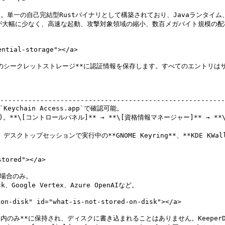
す。単一の自己完結型Rustバイナリとして構築されており、Javaランタイム
用量が大幅に少なく、高速な起動、攻撃対象領域の縮小、数百メガバイト規模
tial-storage"></a>

シークレットストレージ**に認証情報を保存します。すべてのエントリはサービス識別
                                                   
--------------------------------------------------------
ychain Access.app`で確認可能。                             
用資格情報)。**\[コントロールパネル]** → **\[資格情報マネージャー]** → *
-Bus経由)。デスクトップセッションで実行中の**GNOME Keyring**、**KDE 
ored"></a>

場合のみ。

k、Google Vertex、Azure OpenAIなど。

isk" id="what-is-not-stored-on-disk"></a>

リ内のみ**に保持され、ディスクに書き込まれることはありません。Keeper