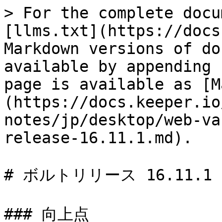
> For the complete docu
[llms.txt](https://docs
Markdown versions of do
available by appending 
page is available as [M
(https://docs.keeper.io
notes/jp/desktop/web-va
release-16.11.1.md).

# ボルトリリース 16.11.1

### 向上点
