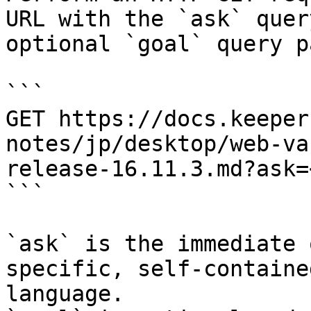
URL with the `ask` quer
optional `goal` query p
```

GET https://docs.keeper
notes/jp/desktop/web-va
release-16.11.3.md?ask=
```

`ask` is the immediate 
specific, self-containe
language.
