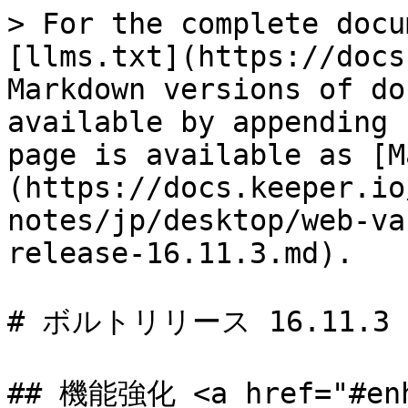
> For the complete docu
[llms.txt](https://docs
Markdown versions of do
available by appending 
page is available as [M
(https://docs.keeper.io
notes/jp/desktop/web-va
release-16.11.3.md).

# ボルトリリース 16.11.3

## 機能強化 <a href="#enh