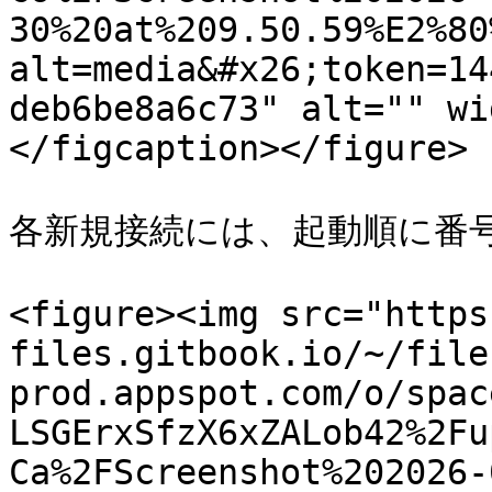
30%20at%209.50.59%E2%80
alt=media&#x26;token=14
deb6be8a6c73" alt="" wi
</figcaption></figure>

各新規接続には、起動順に番号
<figure><img src="https
files.gitbook.io/~/file
prod.appspot.com/o/spac
LSGErxSfzX6xZALob42%2Fu
Ca%2FScreenshot%202026-