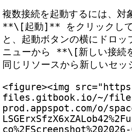
複数接続を起動するには、対
**\[起動]** をクリック
と、起動ボタンの横にドロップ
ニューから **\[新しい接続
同じリソースから新しいセッ
<figure><img src="https
files.gitbook.io/~/file
prod.appspot.com/o/spac
LSGErxSfzX6xZALob42%2Fu
co%2FScreenshot%202026-