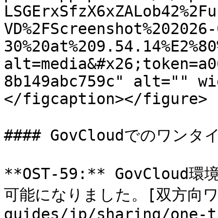
LSGErxSfzX6xZALob42%2Fu
VD%2FScreenshot%202026-
30%20at%209.54.14%E2%80
alt=media&#x26;token=a0
8b149abc759c" alt="" wi
</figcaption></figure>

#### GovCloudでのワンタイ
**OST-59:** GovClo
可能になりました。[双方向ワン
guides/jp/sharing/one-t