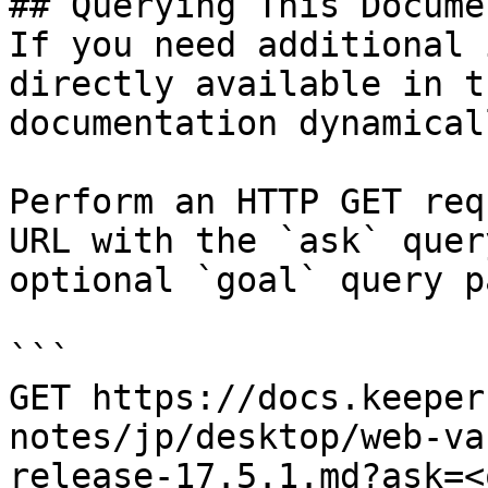
## Querying This Docume
If you need additional 
directly available in t
documentation dynamical
Perform an HTTP GET req
URL with the `ask` quer
optional `goal` query p
```

GET https://docs.keeper
notes/jp/desktop/web-va
release-17.5.1.md?ask=<