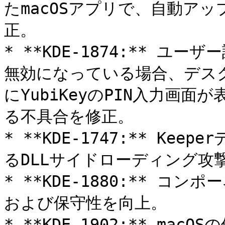
たmacOSアプリで、自動ア
正。

* **KDE-1874:** 
無効になっている場合、デス
にYubiKeyのPIN入力画
る不具合を修正。

* **KDE-1747:** K
るDLLサイドローディング攻
* **KDE-1880:** 
および保守性を向上。

* **KDE-1902:** m