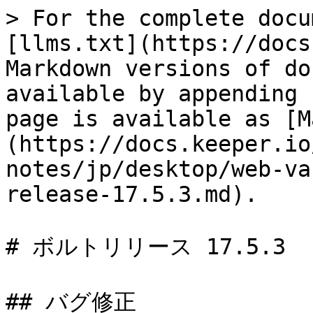
> For the complete docu
[llms.txt](https://docs
Markdown versions of do
available by appending 
page is available as [M
(https://docs.keeper.io
notes/jp/desktop/web-va
release-17.5.3.md).

# ボルトリリース 17.5.3

## バグ修正
