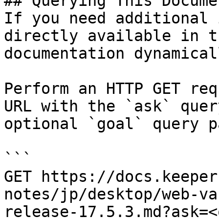
## Querying This Docume
If you need additional 
directly available in t
documentation dynamical
Perform an HTTP GET req
URL with the `ask` quer
optional `goal` query p
```

GET https://docs.keeper
notes/jp/desktop/web-va
release-17.5.3.md?ask=<