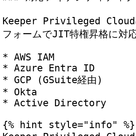
Keeper Privileged
フォームでJIT特権昇格に対応
* AWS IAM

* Azure Entra ID

* GCP (GSuite経由)

* Okta

* Active Directory

{% hint style="info" %}
