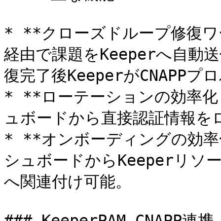
* **クローズドループ修復ワー
経由で課題をKeeperへ自動送
復完了後KeeperがCNAPPプ
* **ローテーションの効率
ュボードから直接認証情報をロ
* **オンボーディングの効
シュボードからKeeperリソ
へ関連付け可能。

### KeeperPAM CNAPP連携 