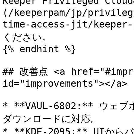
Keeper Privileged Cl
(/keeperpam/jp/privileg
time-access-jit/keepe
ください。

{% endhint %}

## 改善点 <a href="#impro
id="improvements"></a>

* **VAUL-6802:**
ダウンロードに対応。

* **KDE-2095:** 