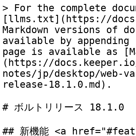
> For the complete docu
[llms.txt](https://docs
Markdown versions of do
available by appending 
page is available as [M
(https://docs.keeper.io
notes/jp/desktop/web-va
release-18.1.0.md).

# ボルトリリース 18.1.0

## 新機能 <a href="#featu