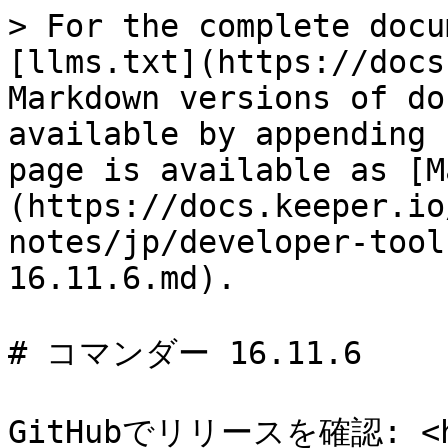
> For the complete docu
[llms.txt](https://docs
Markdown versions of do
available by appending 
page is available as [M
(https://docs.keeper.io
notes/jp/developer-tool
16.11.6.md).

# コマンダー 16.11.6

GitHubでリリースを確認: <htt