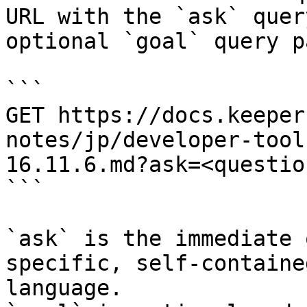
URL with the `ask` quer
optional `goal` query p
```

GET https://docs.keeper
notes/jp/developer-tool
16.11.6.md?ask=<questio
```

`ask` is the immediate 
specific, self-containe
language.
