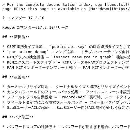
> For the complete documentation index, see [llms.txt](
page URLs; this page is available as [Markdown](https:/
# コマンダー 17.2.10

Keeperコマンダーv17.2.10リリース

## **新機能**

* CSPM連携タイプ追加 — `public-api-key` の対応連携タイプとして
* `pam action debug` コマンド追加 — トラブルシューティ
* PAMグラフの検査機能 — `inspect_resource_in_graph`
* KCMエクスポートスクリプト — KCMリソースをPAMプロジェクトテ
* PAM KCMインポーターテンプレート対応 — PAM KCMインポーターが
## **改善点**

* ターミナルリサイズ対応 — ターミナルサイズの追跡とリサイズイベント
* カスタムフィールドのフォールバック処理 — ファイルストレージ未設定時に、 
* フィールドラベル自動設定 — `record-add` 実行時、レコード
* フィールドタイプによる検索フォールバック — フィールドタイプラベ
* SaaSユーザーACLの修正 — SaaSユーザー向けACL属性が正しく設定
## **バグ修正**

* パスワードスコアの計算停止 — パスワードが長すぎる場合にパスワー