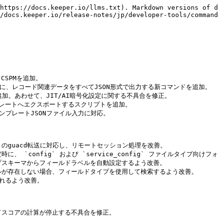
https://docs.keeper.io/llms.txt). Markdown versions of d
/docs.keeper.io/release-notes/jp/developer-tools/command
CSPMを追加。

ング向けに、レコード関連データをすべてJSON形式で出力する新コマンドを追加。

 機能を追加。あわせて、JIT/AI暗号化設定に関する不具合を修正。

ンプレートへエクスポートするスクリプトを追加。

テンプレートJSONファイル入力に対応。

のguacd転送に対応し、リモートセッション処理を改善。

`config` および `service_config` ファイルタイプ向けフォー
タイプスキーマからフィールドラベルを自動設定するよう改善。

ルが存在しない場合、フィールドタイプを使用して検索するよう改善。

されるよう改善。

ドスコアの計算が停止する不具合を修正。
