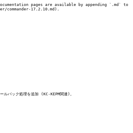
ocumentation pages are available by appending `.md` to 
er/commander-17.2.10.md).

ルバック処理を追加 (KC-KEPM関連)。
