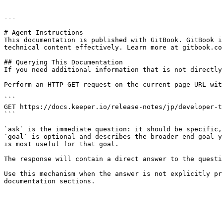
---

# Agent Instructions

This documentation is published with GitBook. GitBook i
technical content effectively. Learn more at gitbook.co
## Querying This Documentation

If you need additional information that is not directly
Perform an HTTP GET request on the current page URL wit
```

GET https://docs.keeper.io/release-notes/jp/developer-t
```

`ask` is the immediate question: it should be specific,
`goal` is optional and describes the broader end goal y
is most useful for that goal.

The response will contain a direct answer to the questi
Use this mechanism when the answer is not explicitly pr