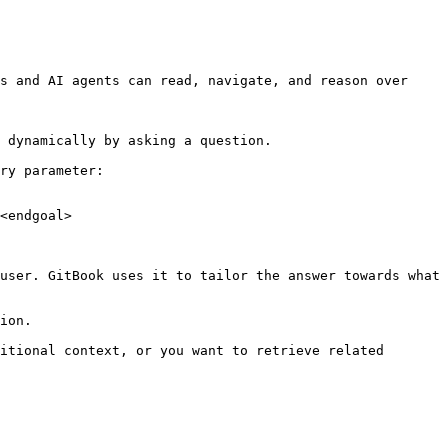
s and AI agents can read, navigate, and reason over 
 dynamically by asking a question.

ry parameter:

<endgoal>

user. GitBook uses it to tailor the answer towards what 
ion.

itional context, or you want to retrieve related 