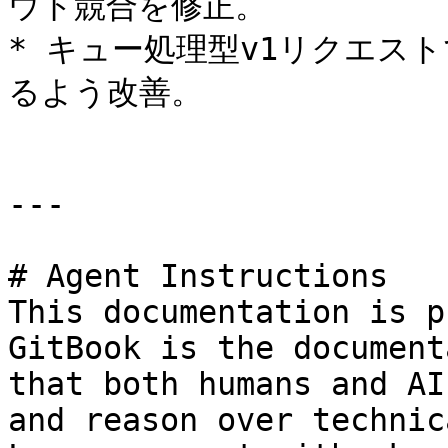
ウト競合を修正。

* キュー処理型v1リクエス
るよう改善。

---

# Agent Instructions

This documentation is p
GitBook is the document
that both humans and AI
and reason over technic