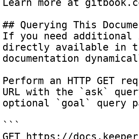
Learn more at gitbook.co
## Querying This Docume
If you need additional 
directly available in t
documentation dynamical
Perform an HTTP GET req
URL with the `ask` quer
optional `goal` query p
```

GET https://docs.keeper