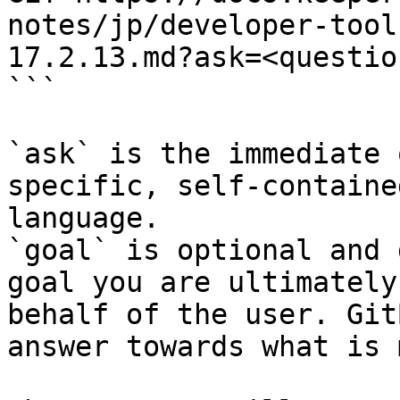
notes/jp/developer-tool
17.2.13.md?ask=<questio
```

`ask` is the immediate 
specific, self-containe
language.

`goal` is optional and 
goal you are ultimately
behalf of the user. Git
answer towards what is 