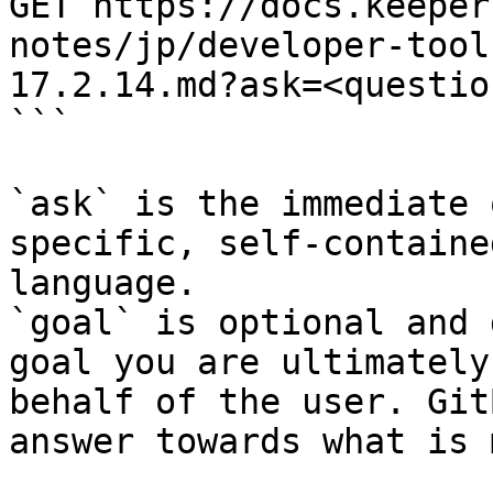
GET https://docs.keeper
notes/jp/developer-tool
17.2.14.md?ask=<questio
```

`ask` is the immediate 
specific, self-containe
language.

`goal` is optional and 
goal you are ultimately
behalf of the user. Git
answer towards what is 