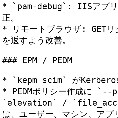
* `pam-debug`: I
正。

* リモートブラウザ: GET
を返すよう改善。

### EPM / PEDM

* `kepm scim` がKerber
* PEDMポリシー作成に `--p
`elevation` / `file_a
は、ユーザー、マシン、アプ