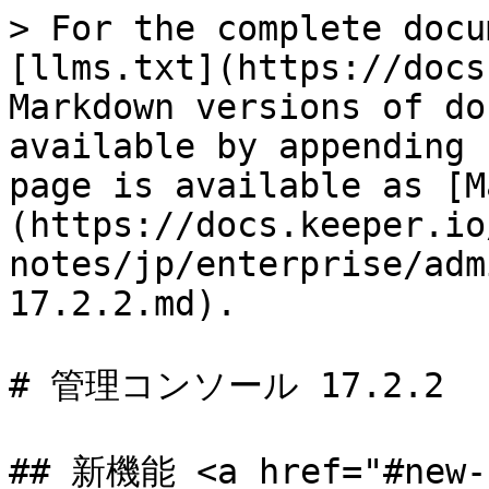
> For the complete docu
[llms.txt](https://docs
Markdown versions of do
available by appending 
page is available as [M
(https://docs.keeper.io
notes/jp/enterprise/adm
17.2.2.md).

# 管理コンソール 17.2.2

## 新機能 <a href="#new-f