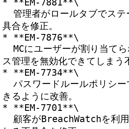
* **EM-7881**\

  管理者がロールタブでステータスフィルターを使用できない不
具合を修正。

* **EM-7876**\

  MCにユーザーが割り当てられている状態でもMSPが特権アクセ
ス管理を無効化できてしまう不
* **EM-7734**\

  パスワードルールポリシーで\*.comをドメインとして利用で
きるように改善。

* **EM-7701**\

  顧客がBreachWatchを利用していない場合でもタグが誤表示さ