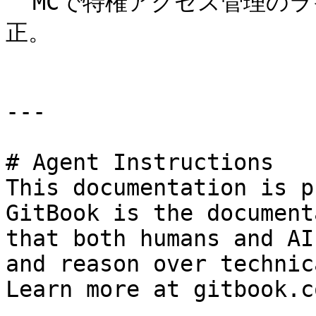
  MCで特権アクセス管理のライセンス検証に関する不具合を修
正。

---

# Agent Instructions

This documentation is p
GitBook is the document
that both humans and AI
and reason over technic
Learn more at gitbook.co