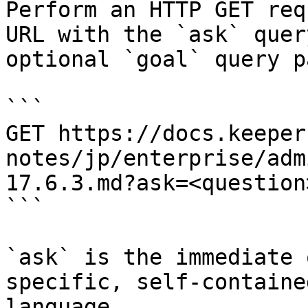
Perform an HTTP GET req
URL with the `ask` quer
optional `goal` query p
```

GET https://docs.keeper
notes/jp/enterprise/adm
17.6.3.md?ask=<question
```

`ask` is the immediate 
specific, self-containe
language.
