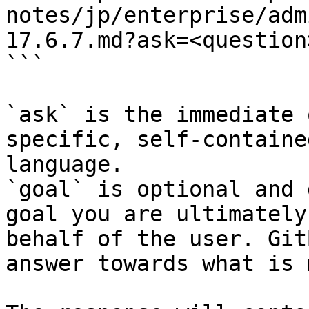
notes/jp/enterprise/adm
17.6.7.md?ask=<question
```

`ask` is the immediate 
specific, self-containe
language.

`goal` is optional and 
goal you are ultimately
behalf of the user. Git
answer towards what is 