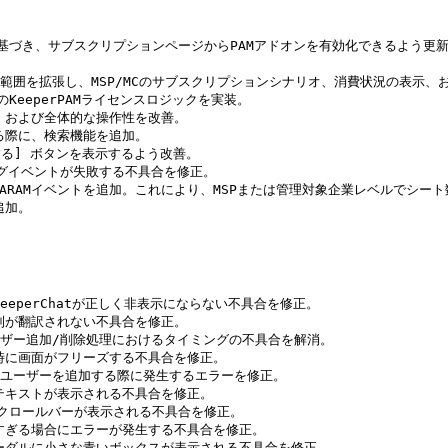
金モデルに基づき、サブスクリプションページからPAMアドオンを有効化できる
AMバンドルの提供範囲を拡張し、MSP/MCのサブスクリプションシナリオ、消費状況の
のKeeperPAMライセンスロジックを実装。

作、および全体的な操作性を改善。

する際に、検索機能を追加。

にする] ボタンを表示するよう改善。

キングイベントが失敗する不具合を修正。

対応するARAMイベントを追加。これにより、MSPまたは管理対象企業レベルでシー
加。

トでKeeperChatが正しく非表示にならない不具合を修正。

プ列が翻訳されない不具合を修正。

ユーザー追加/削除処理におけるタイミングの不具合を解消。

ン時に画面がフリーズする不具合を修正。

目のユーザーを追加する際に発生するエラーを修正。

のテキストが表示される不具合を修正。

ジにスクロールバーが表示される不具合を修正。

多すぎる場合にエラーが発生する不具合を修正。

」モーダルに小さな青いボックスが表示される不具合を修正。
