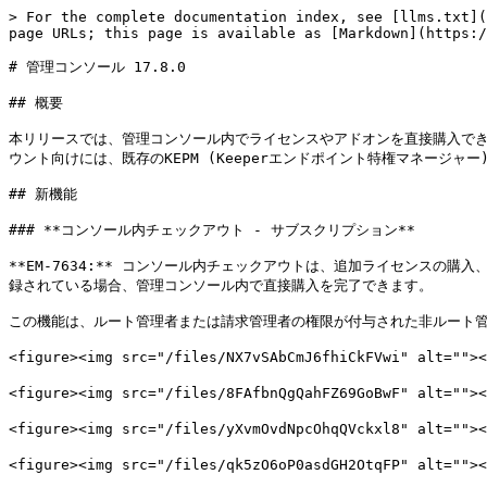
> For the complete documentation index, see [llms.txt](
page URLs; this page is available as [Markdown](https:/
# 管理コンソール 17.8.0

## 概要

本リリースでは、管理コンソール内でライセンスやアドオンを直接購入できる「I
ウント向けには、既存のKEPM (Keeperエンドポイント特権マネージャー
## 新機能

### **コンソール内チェックアウト - サブスクリプション**

**EM-7634:** コンソール内チェックアウトは、追加ライセンス
録されている場合、管理コンソール内で直接購入を完了できます。

この機能は、ルート管理者または請求管理者の権限が付与された非ルート管
<figure><img src="/files/NX7vSAbCmJ6fhiCkFVwi" alt="
<figure><img src="/files/8FAfbnQgQahFZ69GoBwF" alt=
<figure><img src="/files/yXvmOvdNpcOhqQVckxl8" alt="
<figure><img src="/files/qk5zO6oP0asdGH2OtqFP" alt="">