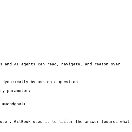
s and AI agents can read, navigate, and reason over 
 dynamically by asking a question.

ry parameter:

l=<endgoal>

user. GitBook uses it to tailor the answer towards what 