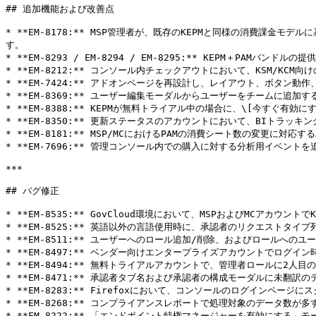
## 追加機能および改善点

* **EM-8178:** MSP管理者が、既存のKEPMと同様の消費課
す。

* **EM-8293 / EM-8294 / EM-8295:** KEPM＋P
* **EM-8212:** コンソール内チェックアウトにおいて、KSM/KCM向け
* **EM-7424:** アドオンページを再設計し、レイアウト、ボタン動
* **EM-8369:** ユーザー編集モーダルからユーザーをチームに追加
* **EM-8388:** KEPMが無料トライアル中の場合に、\[今すぐ有効
* **EM-8350:** 更新ステータスのアカウントにおいて、BIトラッ
* **EM-8181:** MSP/MCにおけるPAMの消費シート数の変更に
* **EM-7696:** 管理コンソール内での購入に対する分析用イベントを追
***

## バグ修正

* **EM-8535:** GovCloud環境において、MSPおよびMCアカウン
* **EM-8525:** 英語以外の言語使用時に、承認者のリクエストタイ
* **EM-8511:** ユーザーへのロール追加/削除、およびロールへの
* **EM-8497:** ベンダー向けエンタープライズアカウントでログイ
* **EM-8494:** 無料トライアルアカウントで、管理者ロールに2人
* **EM-8471:** 承認者タブ名および承認者の構成モーダルに未翻訳
* **EM-8283:** Firefoxにおいて、コンソールのログインペー
* **EM-8268:** コンプライアンスレポートで処理対象のデータ数が
* **EM-8222:** 「エンドポイント特権マネージャーを有効にする