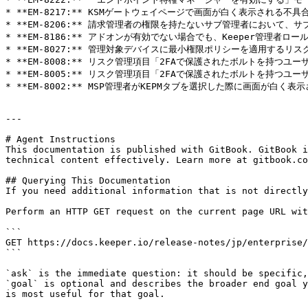
* **EM-8217:** KSMゲートウェイページで画面が白く表示される不具
* **EM-8206:** 請求管理者の権限を持たないサブ管理者において
* **EM-8186:** アドオンが有効でない場合でも、Keeper管理
* **EM-8027:** 管理対象デバイスに最小権限ポリシーを適用する
* **EM-8008:** リスク管理項目「2FAで保護されたボルトを持つ
* **EM-8005:** リスク管理項目「2FAで保護されたボルトを持つ
* **EM-8002:** MSP管理者がKEPMタブを選択した際に画面が白く表
---

# Agent Instructions

This documentation is published with GitBook. GitBook i
technical content effectively. Learn more at gitbook.co
## Querying This Documentation

If you need additional information that is not directly
Perform an HTTP GET request on the current page URL wit
```

GET https://docs.keeper.io/release-notes/jp/enterprise/
```

`ask` is the immediate question: it should be specific,
`goal` is optional and describes the broader end goal y
is most useful for that goal.
