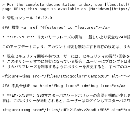
> For the complete documentation index, see [llms.txt](
page URLs; this page is available as [Markdown](https:/
# 管理コンソール 16.12.0

### 機能 <a href="#features" id="features"></a>

* **EM-5703**: リカバリーフレーズの実装 　新しいより安全な
このアップデートにより、アカウント回復を無効にする既存の設定は、リカ
* 現在セキュリティ回答を持つユーザーには、セキュリティの質問/回答を
* このポリシーがすでに無効になっている場合、ユーザーにプロンプトは表
* リカバリフレーズを制限するようにポリシーを変更すると、すべてのユー
<figure><img src="/files/1tSogcdlsrrjOampp20U" 
### 不具合修正 <a href="#bug-fixes" id="bug-fixes"></a>

* **EM-5758**: SSOマスターパスワードポリシーの言語と機
在は、このポリシーが適用されると、ユーザーはログインもマスターパスワ
<figure><img src="/files/zHEb2lBnVvv2aadLiMB6" alt=""><
---
