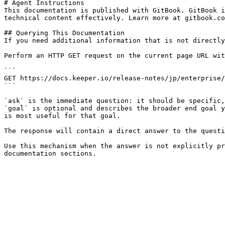
# Agent Instructions

This documentation is published with GitBook. GitBook i
technical content effectively. Learn more at gitbook.co
## Querying This Documentation

If you need additional information that is not directly
Perform an HTTP GET request on the current page URL wit
```

GET https://docs.keeper.io/release-notes/jp/enterprise/
```

`ask` is the immediate question: it should be specific,
`goal` is optional and describes the broader end goal y
is most useful for that goal.

The response will contain a direct answer to the questi
Use this mechanism when the answer is not explicitly pr