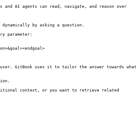
s and AI agents can read, navigate, and reason over 
 dynamically by asking a question.

ry parameter:

on>&goal=<endgoal>

user. GitBook uses it to tailor the answer towards what 
ion.

itional context, or you want to retrieve related 