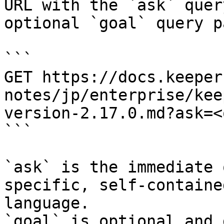
URL with the `ask` quer
optional `goal` query p
```

GET https://docs.keeper
notes/jp/enterprise/kee
version-2.17.0.md?ask=<
```

`ask` is the immediate 
specific, self-containe
language.

`goal` is optional and 