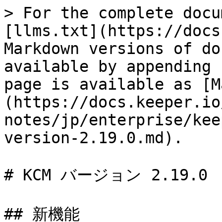
> For the complete docu
[llms.txt](https://docs
Markdown versions of do
available by appending 
page is available as [M
(https://docs.keeper.io
notes/jp/enterprise/kee
version-2.19.0.md).

# KCM バージョン 2.19.0

## 新機能
