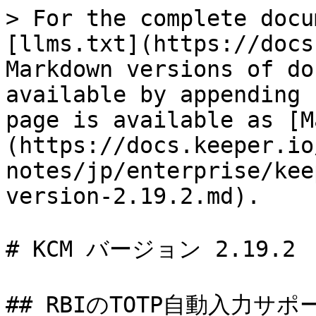
> For the complete docu
[llms.txt](https://docs
Markdown versions of do
available by appending 
page is available as [M
(https://docs.keeper.io
notes/jp/enterprise/kee
version-2.19.2.md).

# KCM バージョン 2.19.2

## RBIのTOTP自動入力サポート 