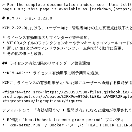
> For the complete documentation index, see [llms.txt](
page URLs; this page is available as [Markdown](https:/
# KCM バージョン 2.22.0

KCM 2.22.0における、ユーザー向け・管理者向けの主な変更点は以下のと
* ライセンス有効期限のリマインダーや警告通知。

* VT100スタイルのファンクションキーやテンキー向けコンソールコードの
* 新しいRBIタブやウィンドウをメインフレーム内で開く動作に変更。

* その他の修正と改善。

## ライセンス有効期限のリマインダー／警告通知

**KCM-462:** ライセンス有効期限に猶予期間を追加。

KCMに、ライセンスの有効期限が近づいた際にユーザーへ通知する機能が追
<figure><img src="https://2583537500-files.gitbook.io/~
prod.appspot.com/o/spaces%2FXPuw9TQdctWBBanwVW0R%2Fuplo
<figcaption></figcaption></figure>

デフォルトでは、「有効期限まで 1 週間以内」になると通知が表示されま
* RPM版: `healthcheck-license-grace-period` プロパティ

* `kcm-setup.run` / Docker イメージ: `HEALTHCHECK_LICENS