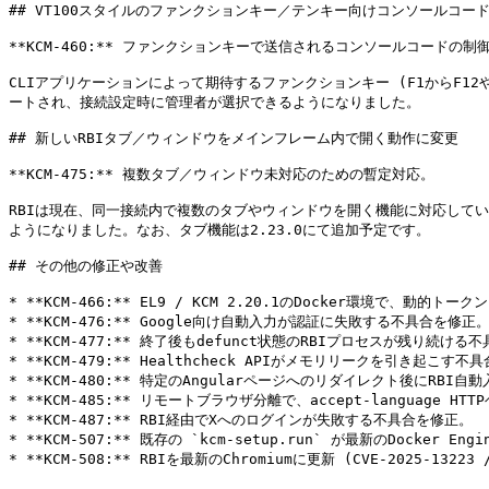
## VT100スタイルのファンクションキー／テンキー向けコンソールコード
**KCM-460:** ファンクションキーで送信されるコンソールコードの制御
CLIアプリケーションによって期待するファンクションキー (F1からF12
ートされ、接続設定時に管理者が選択できるようになりました。

## 新しいRBIタブ／ウィンドウをメインフレーム内で開く動作に変更

**KCM-475:** 複数タブ／ウィンドウ未対応のための暫定対応。

RBIは現在、同一接続内で複数のタブやウィンドウを開く機能に対応して
ようになりました。なお、タブ機能は2.23.0にて追加予定です。

## その他の修正や改善

* **KCM-466:** EL9 / KCM 2.20.1のDocker環境で、動
* **KCM-476:** Google向け自動入力が認証に失敗する不具合を修正。
* **KCM-477:** 終了後もdefunct状態のRBIプロセスが残り続ける
* **KCM-479:** Healthcheck APIがメモリリークを引き起こす不
* **KCM-480:** 特定のAngularページへのリダイレクト後にRBI
* **KCM-485:** リモートブラウザ分離で、accept-langua
* **KCM-487:** RBI経由でXへのログインが失敗する不具合を修正。

* **KCM-507:** 既存の `kcm-setup.run` が最新のDocker 
* **KCM-508:** RBIを最新のChromiumに更新 (CVE-2025-13223 /