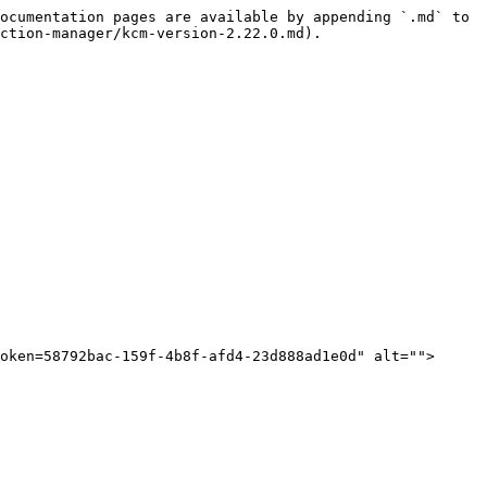
ocumentation pages are available by appending `.md` to 
ction-manager/kcm-version-2.22.0.md).

oken=58792bac-159f-4b8f-afd4-23d888ad1e0d" alt="">