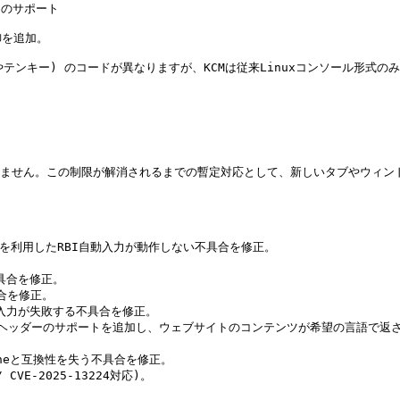
のサポート

を追加。

やテンキー) のコードが異なりますが、KCMは従来Linuxコンソール形式の
いません。この制限が解消されるまでの暫定対応として、新しいタブやウィン
的トークンを利用したRBI自動入力が動作しない不具合を修正。



不具合を修正。

具合を修正。

自動入力が失敗する不具合を修正。

ge HTTPヘッダーのサポートを追加し、ウェブサイトのコンテンツが希望の言語で返
Engineと互換性を失う不具合を修正。

 CVE-2025-13224対応)。
