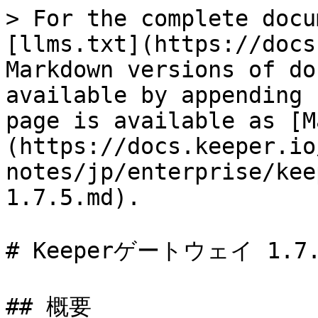
> For the complete docu
[llms.txt](https://docs
Markdown versions of do
available by appending 
page is available as [M
(https://docs.keeper.io
notes/jp/enterprise/kee
1.7.5.md).

# Keeperゲートウェイ 1.7.
## 概要
