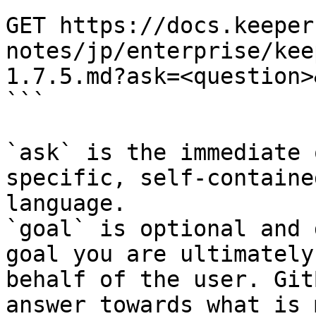
```

GET https://docs.keeper
notes/jp/enterprise/kee
1.7.5.md?ask=<question>
```

`ask` is the immediate 
specific, self-containe
language.

`goal` is optional and 
goal you are ultimately
behalf of the user. Git
answer towards what is 