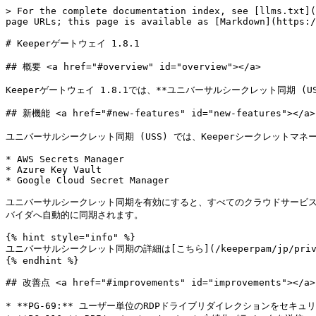
> For the complete documentation index, see [llms.txt](
page URLs; this page is available as [Markdown](https:/
# Keeperゲートウェイ 1.8.1

## 概要 <a href="#overview" id="overview"></a>

Keeperゲートウェイ 1.8.1では、**ユニバーサルシークレット同期 (
## 新機能 <a href="#new-features" id="new-features"></a>

ユニバーサルシークレット同期 (USS) では、Keeperシークレット
* AWS Secrets Manager

* Azure Key Vault

* Google Cloud Secret Manager

ユニバーサルシークレット同期を有効にすると、すべてのクラウドサービスプ
バイダへ自動的に同期されます。

{% hint style="info" %}

ユニバーサルシークレット同期の詳細は[こちら](/keeperpam/jp/privileg
{% endhint %}

## 改善点 <a href="#improvements" id="improvements"></a>

* **PG-69:** ユーザー単位のRDPドライブリダイレクションをセキュ