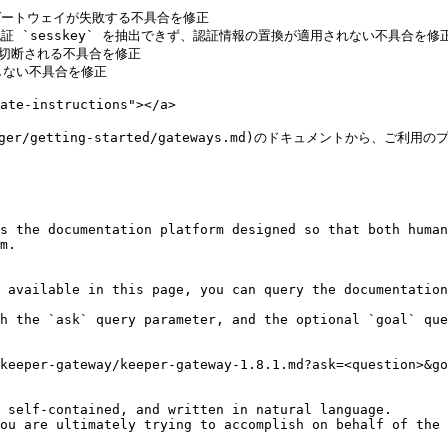
sゲートウェイが失敗する不具合を修正

イアント認証 `sesskey` を抽出できず、認証情報の置換が適用されない不具合を修正
に切断される不具合を修正

しない不具合を修正

e-instructions"></a>

s-manager/getting-started/gateways.md)のドキュメントか
s the documentation platform designed so that both human
m.

 available in this page, you can query the documentation
h the `ask` query parameter, and the optional `goal` que
keeper-gateway/keeper-gateway-1.8.1.md?ask=<question>&go
 self-contained, and written in natural language.

ou are ultimately trying to accomplish on behalf of the 