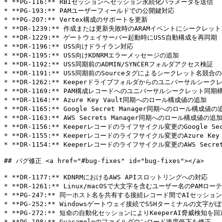
* **PG-116:** RBIセッションへセッション永続化パラメータを送信

* **PG-193:** PAMユーザーフィールドでの公開鍵対応

* **PG-207:** Vertex構成のサポートを更新

* **DR-1239:** 作成または更新失敗時のARAMイベントにシークレットI
* **DR-1229:** ゲートウェイサーバー起動時にUSS自動構成を再同期

* **DR-1196:** USS向けドライラン対応

* **DR-1195:** USS向けKDNRMエラーメッセージの追加

* **DR-1192:** USS同期前のADMIN/SYNCERフォルダアクセス検証

* **DR-1191:** USS同期前のSourceタグによるシークレット名競合の
* **DR-1262:** Keeperドライブフォルダからのユニバーサルシーク
* **DR-1169:** PAM構成レコードへのユニバーサルシークレット同期
* **DR-1164:** Azure Key Vault同期へのロール構成値の追加

* **DR-1165:** Google Secret Manager同期へのロール構成値の追
* **DR-1163:** AWS Secrets Manager同期へのロール構成値の追加
* **DR-1156:** Keeperレコードのライフサイクル変更のGoogle Sec
* **DR-1155:** Keeperレコードのライフサイクル変更のAzure Key 
* **DR-1154:** Keeperレコードのライフサイクル変更のAWS Secret
## バグ修正 <a href="#bug-fixes" id="bug-fixes"></a>

* **DR-1177:** KDNRMにおけるAWS APIスロットリングへの対応

* **DR-1261:** Linux/macOSで大文字を含むユーザー名のPAMロ
* **PG-247:** 同一ホスト名を共有する接続レコード間でAIセッシ
* **PG-252:** Windowsゲートウェイ接続でSSHターミナルの文字
* **PG-272:** 短命の自動化セッションによりKeeperAI脅威検知を
* **PG-108:** Guacamoleのファイルダウンロード速度低下を修正
