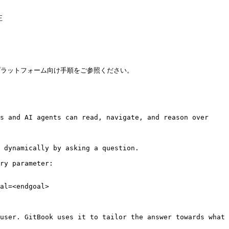


ら、ご利用のプラットフォーム向け手順をご参照ください。

s and AI agents can read, navigate, and reason over 
 dynamically by asking a question.

ry parameter:

al=<endgoal>

user. GitBook uses it to tailor the answer towards what 