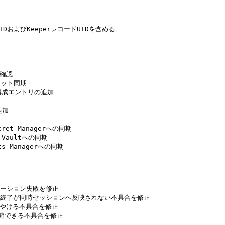
DおよびKeeperレコードUIDを含める

確認

レット同期

構成エントリの追加

加



ret Managerへの同期

Vaultへの同期

s Managerへの同期

ーテーション失敗を修正

ョン終了が同時セッションへ反映されない不具合を修正

がぼやける不具合を修正

回避できる不具合を修正
