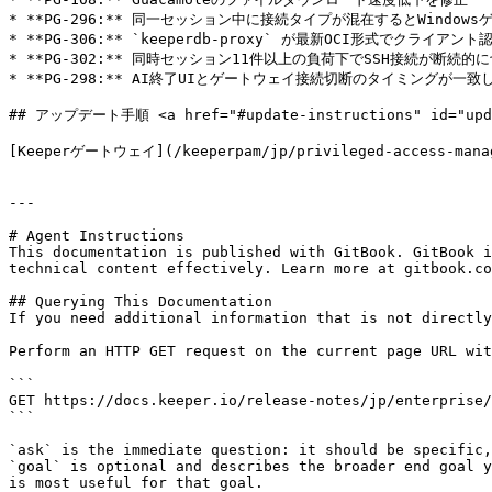
* **PG-296:** 同一セッション中に接続タイプが混在するとWindow
* **PG-306:** `keeperdb-proxy` が最新OCI形式でクラ
* **PG-302:** 同時セッション11件以上の負荷下でSSH接続が断続的
* **PG-298:** AI終了UIとゲートウェイ接続切断のタイミングが一致
## アップデート手順 <a href="#update-instructions" id="updat
[Keeperゲートウェイ](/keeperpam/jp/privileged-acces
---

# Agent Instructions

This documentation is published with GitBook. GitBook i
technical content effectively. Learn more at gitbook.co
## Querying This Documentation

If you need additional information that is not directly
Perform an HTTP GET request on the current page URL wit
```

GET https://docs.keeper.io/release-notes/jp/enterprise/
```

`ask` is the immediate question: it should be specific,
`goal` is optional and describes the broader end goal y
is most useful for that goal.
