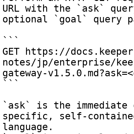
URL with the `ask` quer
optional `goal` query p
```

GET https://docs.keeper
notes/jp/enterprise/kee
gateway-v1.5.0.md?ask=<
```

`ask` is the immediate 
specific, self-containe
language.
