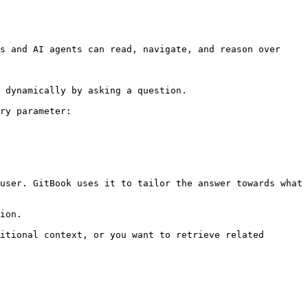
s and AI agents can read, navigate, and reason over 
 dynamically by asking a question.

ry parameter:

user. GitBook uses it to tailor the answer towards what 
ion.

itional context, or you want to retrieve related 