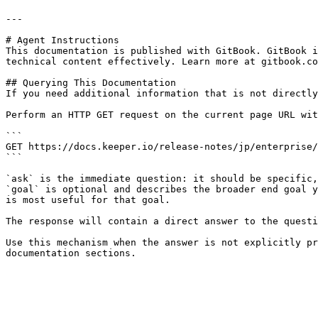
---

# Agent Instructions

This documentation is published with GitBook. GitBook i
technical content effectively. Learn more at gitbook.co
## Querying This Documentation

If you need additional information that is not directly
Perform an HTTP GET request on the current page URL wit
```

GET https://docs.keeper.io/release-notes/jp/enterprise/
```

`ask` is the immediate question: it should be specific,
`goal` is optional and describes the broader end goal y
is most useful for that goal.

The response will contain a direct answer to the questi
Use this mechanism when the answer is not explicitly pr