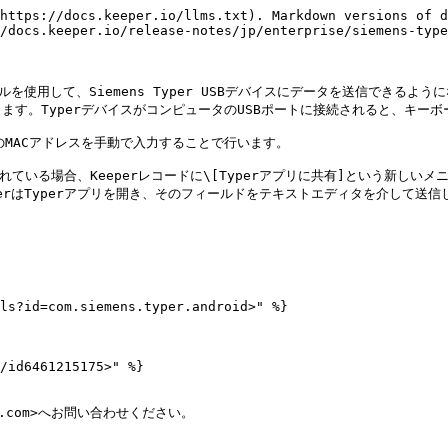
https://docs.keeper.io/llms.txt). Markdown versions of d
/docs.keeper.io/release-notes/jp/enterprise/siemens-type
 プロトコルを使用して、Siemens Typer USBデバイスにデータを送信でき
す。TyperデバイスがコンピュータのUSBポートに接続されると、キーボ
MACアドレスを手動で入力することで行います。

れている場合、Keeperレコードに\[Typerアプリに共有]という新しい
はTyperアプリを開き、そのフィールドをテキストエディタを介して送信します。
ls?id=com.siemens.typer.android>" %}

/id6461215175>" %}

ty.com>へお問い合わせください。
