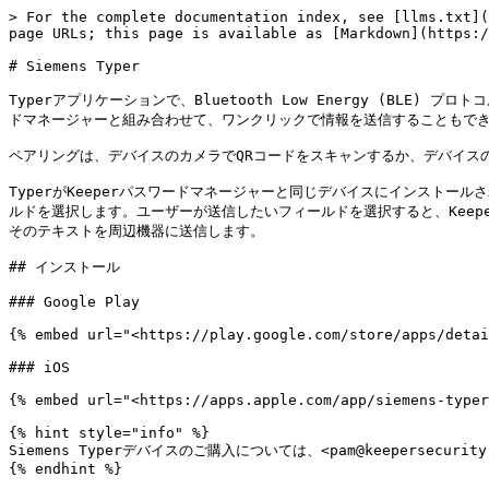
> For the complete documentation index, see [llms.txt](
page URLs; this page is available as [Markdown](https:/
# Siemens Typer

Typerアプリケーションで、Bluetooth Low Energy (BLE)
ドマネージャーと組み合わせて、ワンクリックで情報を送信することもできま
ペアリングは、デバイスのカメラでQRコードをスキャンするか、デバイスの
TyperがKeeperパスワードマネージャーと同じデバイスにインストールさ
ルドを選択します。ユーザーが送信したいフィールドを選択すると、Keeper
そのテキストを周辺機器に送信します。

## インストール

### Google Play

{% embed url="<https://play.google.com/store/apps/detai
### iOS

{% embed url="<https://apps.apple.com/app/siemens-typer
{% hint style="info" %}

Siemens Typerデバイスのご購入については、<pam@keepersecuri
{% endhint %}
