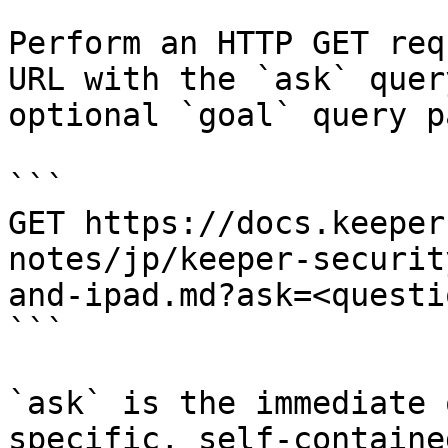
Perform an HTTP GET req
URL with the `ask` quer
optional `goal` query p
```

GET https://docs.keeper
notes/jp/keeper-securit
and-ipad.md?ask=<questi
```

`ask` is the immediate 
specific, self-containe