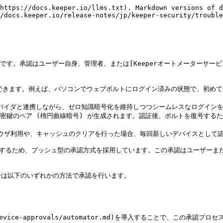
https://docs.keeper.io/llms.txt). Markdown versions of d
/docs.keeper.io/release-notes/jp/keeper-security/trouble
認はユーザー自身、管理者、または[Keeperオートメーターサービス](/sso-
できます。例えば、パソコンでウェブボルトにログイン済みの状態で、初め
の任意のIDプロバイダと連携しながら、ゼロ知識暗号化を維持しつつシームレスなログイン
密鍵のペア (楕円曲線暗号) が生成されます。認証後、ボルトを復号するた
ラウザ利用や、キャッシュのクリアを行った場合、毎回新しいデバイスとして認
にするため、プッシュ型の承認方式を採用しています。この承認はユーザーまた
は以下のいずれかの方法で承認を行います。

/device-approvals/automator.md)を導入することで、この承認