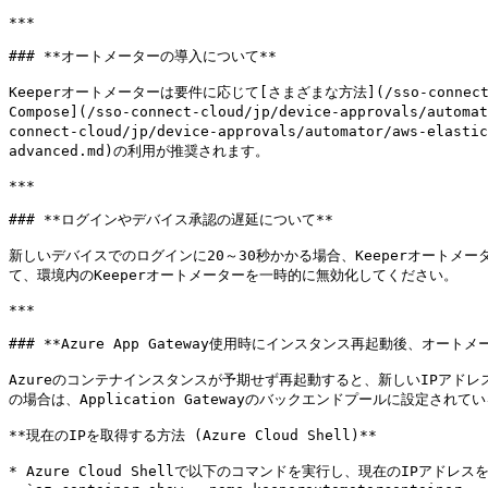
***

### **オートメーターの導入について**

Keeperオートメーターは要件に応じて[さまざまな方法](/sso-connect-
Compose](/sso-connect-cloud/jp/device-approval
connect-cloud/jp/device-approvals/automator/aws-elasti
advanced.md)の利用が推奨されます。

***

### **ログインやデバイス承認の遅延について**

新しいデバイスでのログインに20～30秒かかる場合、Keeperオートメータ
て、環境内のKeeperオートメーターを一時的に無効化してください。

***

### **Azure App Gateway使用時にインスタンス再起動後、オート
Azureのコンテナインスタンスが予期せず再起動すると、新しいIPアドレス
の場合は、Application Gatewayのバックエンドプールに設定さ
**現在のIPを取得する方法 (Azure Cloud Shell)**

* Azure Cloud Shellで以下のコマンドを実行し、現在のIPアドレス