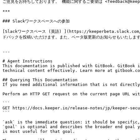
ご意見をお待ちしております。 機能に関するご要望は <feedback@keeper
***

### Slackワークスペースへの参加

[Slackワークスペース (英語) ](https://keeperbeta.slack.co
ドバックを投稿いただけます。また、ベータ版更新のお知らせもいたします
---

# Agent Instructions

This documentation is published with GitBook. GitBook i
technical content effectively. Learn more at gitbook.co
## Querying This Documentation

If you need additional information that is not directly
Perform an HTTP GET request on the current page URL wit
```

GET https://docs.keeper.io/release-notes/jp/keeper-secu
```

`ask` is the immediate question: it should be specific,
`goal` is optional and describes the broader end goal y
is most useful for that goal.
