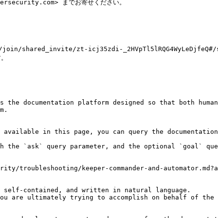
security.com> までお寄せください。

m/join/shared_invite/zt-icj35zdi-_2HVpTl5lRQG4WyLe
。

s the documentation platform designed so that both human
m.

 available in this page, you can query the documentation
h the `ask` query parameter, and the optional `goal` que
rity/troubleshooting/keeper-commander-and-automator.md?a
 self-contained, and written in natural language.

ou are ultimately trying to accomplish on behalf of the 