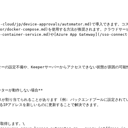
cloud/jp/device-approvals/automator.md)で導入でき
s/automator/docker-compose.md)を使用する方法が推奨されます。クラウ
c-container-service.md)や[Azure App Gateway](/sso-connect
ーの設定不備や、Keeperサーバーからアクセスできない状態が原因の可能性が
メーターが動作しない場合**

が割り当てられることがあります (例: バックエンドプールに設定されていたIP
れているIPアドレスを新しいものに更新することで解決できます。

を取得します。\
