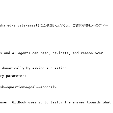
DjfeQ#/shared-invite/email)にご参加いただくと、ご質問や弊社へのフィー
s and AI agents can read, navigate, and reason over 
 dynamically by asking a question.

ry parameter:

sk=<question>&goal=<endgoal>

user. GitBook uses it to tailor the answer towards what 