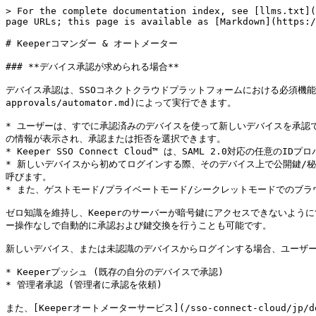
> For the complete documentation index, see [llms.txt](
page URLs; this page is available as [Markdown](https:/
# Keeperコマンダー & オートメーター

### **デバイス承認が求められる場合**

デバイス承認は、SSOコネクトクラウドプラットフォームにおける必須機能です。承
approvals/automator.md)によって実行できます。

* ユーザーは、すでに承認済みのデバイスを使って新しいデバイスを承認
の情報が表示され、承認または拒否を選択できます。

* Keeper SSO Connect Cloud™ は、SAML 2.0対応
* 新しいデバイスから初めてログインする際、そのデバイス上で公開鍵/秘
呼びます。

* また、ゲストモード/プライベートモード/シークレットモードでのブ
ゼロ知識を維持し、Keeperのサーバーが暗号鍵にアクセスできないよう
ー操作なしで自動的に承認および鍵交換を行うことも可能です。

新しいデバイス、または未認識のデバイスからログインする場合、ユーザー
* Keeperプッシュ (既存の自分のデバイスで承認)

* 管理者承認 (管理者に承認を依頼)

また、[Keeperオートメーターサービス](/sso-connect-cloud/jp