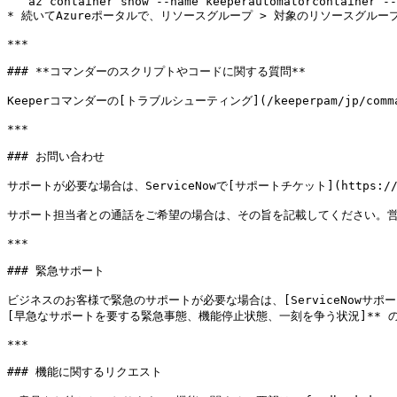
  `az container show --name keeperautomatorcontainer --resource-group keeper_automator_rg --query ipAddress.ip --output tsv`

* 続いてAzureポータルで、リソースグループ > 対象のリソースグルー
***

### **コマンダーのスクリプトやコードに関する質問**

Keeperコマンダーの[トラブルシューティング](/keeperpam/jp/comman
***

### お問い合わせ

サポートが必要な場合は、ServiceNowで[サポートチケット](https://keepe
サポート担当者との通話をご希望の場合は、その旨を記載してください。営
***

### 緊急サポート

ビジネスのお客様で緊急のサポートが必要な場合は、[ServiceNowサポートポータル
[早急なサポートを要する緊急事態、機能停止状態、一刻を争う状況]** 
***

### 機能に関するリクエスト
