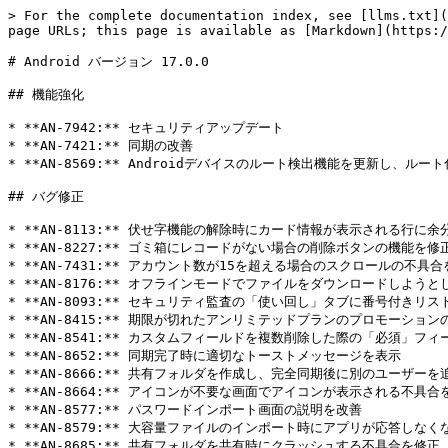
> For the complete documentation index, see [llms.txt](
page URLs; this page is available as [Markdown](https:/
# Android バージョン 17.0.0

## 機能強化

* **AN-7942:** セキュリティアップデート

* **AN-7421:** 同期の改善

* **AN-8569:** Androidデバイスのルート検出機能を更新し、ル
## バグ修正

* **AN-8113:** 伏せ字機能の解除時にカード情報が表示される行に
* **AN-8227:** ゴミ箱にレコードがない場合の削除ボタンの機能を修正
* **AN-7431:** アカウント数が15を超える場合のスクロールの不具合
* **AN-8176:** オフラインモードでファイルをダウンロードしよう
* **AN-8093:** セキュリティ監査の「使い回し」タブに番号付きリス
* **AN-8415:** 期限が切れたアンリミテッドプランのプロモーション
* **AN-8541:** カスタムフィールドを複数削除した際の「必須」フ
* **AN-8652:** 同期完了時に適切なトーストメッセージを表示

* **AN-8666:** 共有フォルダを作成し、完全同期後に別のユーザー
* **AN-8664:** アイコンが不要な画面でアイコンが表示される不具合を
* **AN-8577:** パスワードインポート画面の説明を改善

* **AN-8579:** 大容量ファイルのインポート時にアプリが応答しなく
* **AN-8685:** 共有フォルダを共有時にクラッシュする不具合を修正
