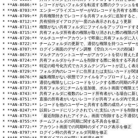
* **AN-8686:** レコードがないフォルダを転送する際のクラッシュを修
* **AN-8703:** エンタープライズユーザーがV2レコードを共有する
* **AN-8709:** 共有権限付きでレコードを共有フォルダに追加
* **AN-8712:** 共有招待ダイアログが一度のみ表示されるよう更新

* **AN-8711:** 権限がない共有フォルダにファイルをアップロード
* **AN-8715:** 共有フォルダ所有者の権限が取り消された際の権限の
* **AN-8720:** マルチユーザーアカウントで即座に共有フォルダ
* **AN-8722:** チームフォルダの更新で、適切な権限を持つユーザ
* **AN-8707:** ログイン画面のデザイン調整 (空白スペースの削減)

* **AN-8673:** マルチアカウントユーザーがアカウントを切り替
* **AN-8724:** 共有フォルダからチームを削除する際に発生する不具合
* **AN-8725:** 特定の暗号化方式でカスタムテンプレートが正しく表
* **AN-8729:** フォルダ内のレコードに住所または支払いカードが
* **AN-8676:** 編集権限がない状態でファイルをアップロードし
* **AN-8733:** 適切な権限なしにレコードをリンクする際の同期の不
* **AN-8737:** 共有フォルダにチームを追加後、ボルト画面で権限
* **AN-8743:** 共有フォルダに複数のレコード所有者がいる場合
* **AN-8751:** 直接の所有者がいないレコードが共有フォルダ内で見
* **AN-8752:** レコードを他のユーザーと共有する際の成功メッセージ
* **AN-8247:** 以前レコードにリンクされていた支払いカードを削除
* **AN-8753:** 「最近削除されたアイテム」画面で削除すると不適
* **AN-8755:** チームフォルダの同期に関する不具合を修正

* **AN-8772:** アカウント画面での同期時のダイアログ表示を修正

* **AN-8797:** ログイン時の共有フォルダ同期を修正

* **AN-8799:** 共有ダイアログが閉じる処理を修正
