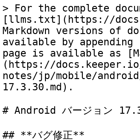
> For the complete docu
[llms.txt](https://docs
Markdown versions of do
available by appending 
page is available as [M
(https://docs.keeper.io
notes/jp/mobile/android
17.3.30.md).

# Android バージョン 17.3
## **バグ修正**
