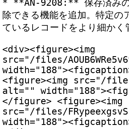
* **AN-9208:** 保
除できる機能を追加。特定の
ているレコードをより細かく管
<div><figure><img 
src="/files/AOUB6WRe5v6
width="188"><figcaption
<figure><img src="/file
alt="" width="188"><fig
</figure> <figure><img 
src="/files/FRypeexgsvS
width="188"><figcaption