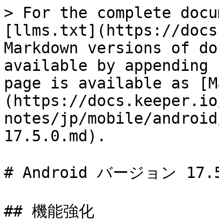
> For the complete docu
[llms.txt](https://docs
Markdown versions of do
available by appending 
page is available as [M
(https://docs.keeper.io
notes/jp/mobile/android
17.5.0.md).

# Android バージョン 17.5
## 機能強化
