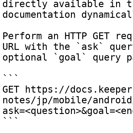
directly available in t
documentation dynamical
Perform an HTTP GET req
URL with the `ask` quer
optional `goal` query p
```

GET https://docs.keeper
notes/jp/mobile/android
ask=<question>&goal=<en
```
