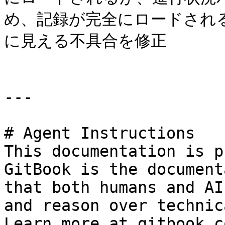
め、記録が完全にロードされ
に見える不具合を修正

---

# Agent Instructions

This documentation is p
GitBook is the document
that both humans and AI
and reason over technic
Learn more at gitbook.co